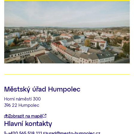
Městský úřad Humpolec
Horní náměstí 300
396 22 Humpolec
Zobrazit na mapě
Hlavní kontakty
+420 565 518 111
urad@mesto-humpolec.cz