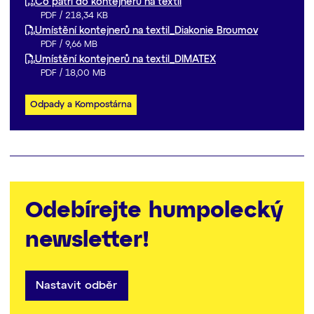
Co patří do kontejneru na textil
PDF
/
218,34 KB
Umístění kontejnerů na textil_Diakonie Broumov
PDF
/
9,66 MB
Umístění kontejnerů na textil_DIMATEX
PDF
/
18,00 MB
Odpady a Kompostárna
Odebírejte humpolecký
newsletter!
Nastavit odběr