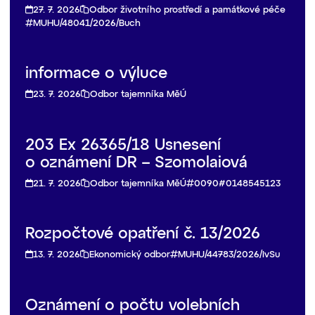
27. 7. 2026
Odbor životního prostředí a památkové péče
MUHU/48041/2026/Buch
informace o výluce
23. 7. 2026
Odbor tajemníka MěÚ
203 Ex 26365/18 Usnesení
o oznámení DR – Szomolaiová
21. 7. 2026
Odbor tajemníka MěÚ
0090#0148545123
Rozpočtové opatření č. 13/2026
13. 7. 2026
Ekonomický odbor
MUHU/44783/2026/IvSu
Oznámení o počtu volebních