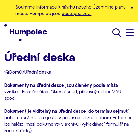
Souhrnné informace k návrhu nového Územního plánu
města Humpolec jsou
dostupné zde.
Hledat
Úřední deska
Domů
Úřední deska
Dokumenty na úřední desce jsou členěny podle místa
vzniku
– Finanční úřad, Okresní soud, příslušný odbor MěÚ
apod.
Dokument je viditelný na úřední desce do termínu sejmutí
,
poté další 3 měsíce ještě v příslušné složce odboru. Potom ho
lze nalézt mezi dokumenty v archívu. (vyhledávací formulář na
konci stránky)