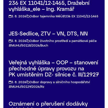
236 EX 11041/12-1465, Dražební
vyhláška_ele – Ing. Kramář
3. 8. 2026
Odbor tajemníka MěÚ
236 EX 11041/12-1465
JES-Sedlice, ZTV – VN, DTS, NN
3. 8. 2026
Odbor životního prostředí a památkové péče
MUHU/50118/2026/Buch
Veřejná vyhláška – OOP – stanovení
přechodné úpravy provozu na
PK umístěním DZ- silnice č. III/12927
3. 8. 2026
Odbor dopravy a silničního hospodářství
MUHU/50129/2026/Rz
Oznámení o přerušení dodávky