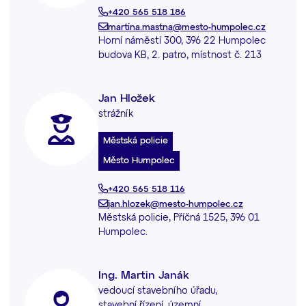
+420 565 518 186
martina.mastna@mesto-humpolec.cz
Horní náměstí 300, 396 22 Humpolec
budova KB, 2. patro, místnost č. 213
Jan Hložek
strážník
Městská policie
Město Humpolec
+420 565 518 116
jan.hlozek@mesto-humpolec.cz
Městská policie, Příčná 1525, 396 01
Humpolec.
Ing. Martin Janák
vedoucí stavebního úřadu,
stavební řízení, územní