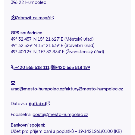
396 22 Humpolec
Zobrazit na mapě
GPS souřadnice
49° 32.457′ N 15° 21.627′ E (Městský úřad)
49° 32.527′ N 15° 21.537′ E (Stavební úřad)
49° 40.127′ N, 15° 32.834′ E (Živnostenský úřad)
+420 565 518 111
+420 565 518 199
urad@mesto-humpolec.cz
faktury@mesto-humpolec.cz
Datovka:
6gfbdxd
Podatelna:
posta@mesto-humpolec.cz
Bankovní spojení:
Účet pro příjem daní a poplatků – 19-1421261/0100 (KB)