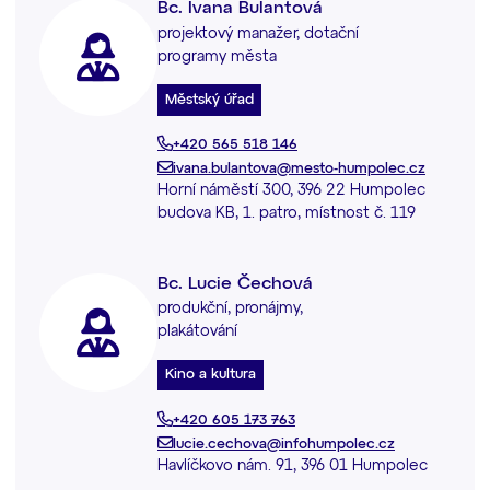
Bc. Ivana Bulantová
projektový manažer, dotační
programy města
Městský úřad
+420 565 518 146
ivana.bulantova@mesto-humpolec.cz
Horní náměstí 300, 396 22 Humpolec
budova KB, 1. patro, místnost č. 119
Bc. Lucie Čechová
produkční, pronájmy,
plakátování
Kino a kultura
+420 605 173 763
lucie.cechova@infohumpolec.cz
Havlíčkovo nám. 91, 396 01 Humpolec