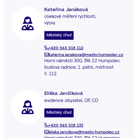
Kateřina Janáková
úsekové měření rychlosti,
výzvy
Městský úřad
+420 565 518 112
katerina.janakova@mesto-humpolec.cz
Horní náměstí 300, 396 22 Humpolec
budova radnice, 1. patro, místnost
č. 112
Eliška Jančíková
evidence obyvatel, OP, CD
Městský úřad
+420 565 518 133
eliska.jancikova@mesto-humpolec.cz