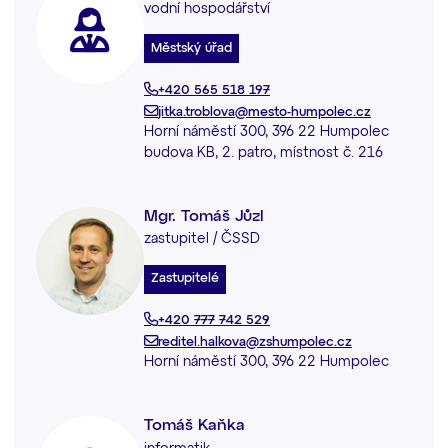
vodní hospodářství
Městský úřad
+420 565 518 197
jitka.troblova@mesto-humpolec.cz
Horní náměstí 300, 396 22 Humpolec
budova KB, 2. patro, místnost č. 216
Mgr. Tomáš Jůzl
zastupitel / ČSSD
Zastupitelé
+420 777 742 529
reditel.halkova@zshumpolec.cz
Horní náměstí 300, 396 22 Humpolec
Tomáš Kaňka