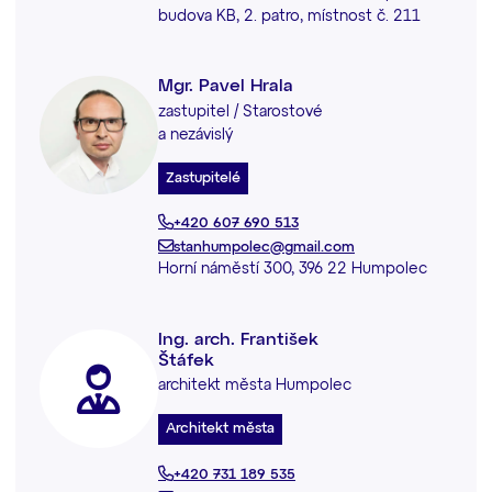
budova KB, 2. patro, místnost č. 211
Mgr. Pavel Hrala
zastupitel / Starostové
a nezávislý
Zastupitelé
+420 607 690 513
stanhumpolec@gmail.com
Horní náměstí 300, 396 22 Humpolec
Ing. arch. František
Štáfek
architekt města Humpolec
Architekt města
+420 731 189 535