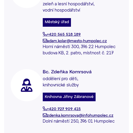
zeleň a lesní hospodářství,
vodní hospodářství
Městský úřad
+420 565 518 189
adam.kolar@mesto-humpolec.cz
Horní náměstí 300, 396 22 Humpolec
budova KB, 2. patro, místnost č. 217
Bc. Zdeňka Komrsová
oddělení pro děti,
knihovnické služby
Knihovna Jiřiny Zábranové
+420 727 909 415
zdenka.komrsova@infohumpolec.cz
Dolní náměstí 250, 396 01 Humpolec