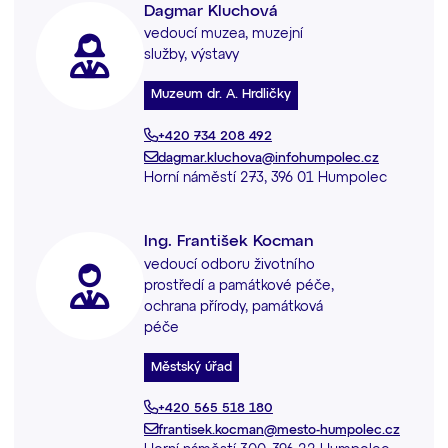
Dagmar Kluchová
vedoucí muzea, muzejní
služby, výstavy
Muzeum dr. A. Hrdličky
+420 734 208 492
dagmar.kluchova@infohumpolec.cz
Horní náměstí 273, 396 01 Humpolec
Ing. František Kocman
vedoucí odboru životního
prostředí a památkové péče,
ochrana přírody, památková
péče
Městský úřad
+420 565 518 180
frantisek.kocman@mesto-humpolec.cz