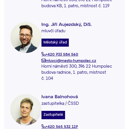
Horní náměstí 300, 396 22 Humpolec
budova KB, 1. patro, místnost č. 119
Ing. Jiří Aujezdský, DiS.
mluvčí úřadu
Městský úřad
+420 733 584 560
mluvci@mesto-humpolec.cz
Horní náměstí 300, 396 22 Humpolec
budova radnice, 1. patro, místnost
č. 104
Ivana Balnohová
zastupitelka / ČSSD
Zastupitelé
+420 565 532 117