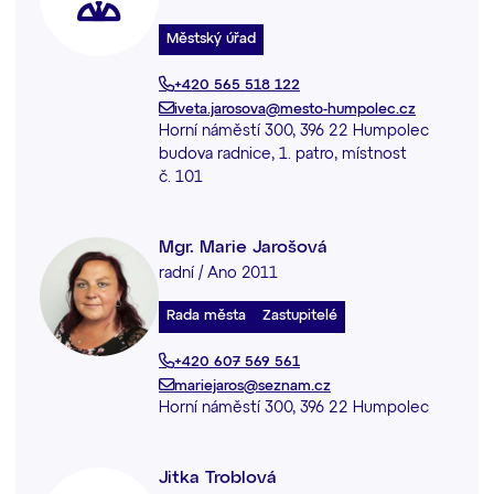
Městský úřad
+420 565 518 122
iveta.jarosova@mesto-humpolec.cz
Horní náměstí 300, 396 22 Humpolec
budova radnice, 1. patro, místnost
č. 101
Mgr. Marie Jarošová
radní / Ano 2011
Rada města
Zastupitelé
+420 607 569 561
mariejaros@seznam.cz
Horní náměstí 300, 396 22 Humpolec
Jitka Troblová