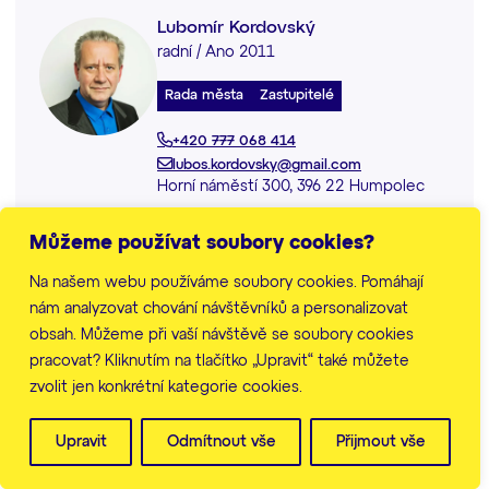
Lubomír Kordovský
radní / Ano 2011
Rada města
Zastupitelé
+420 777 068 414
lubos.kordovsky@gmail.com
Horní náměstí 300, 396 22 Humpolec
Můžeme používat soubory cookies?
Bc. Bohdana Kosová
přestupkové řízení proti
Na našem webu používáme soubory cookies. Pomáhají
bezpečnosti provozu na
nám analyzovat chování návštěvníků a personalizovat
pozemních komunikacích
obsah. Můžeme při vaší návštěvě se soubory cookies
pracovat? Kliknutím na tlačítko „Upravit“ také můžete
Městský úřad
zvolit jen konkrétní kategorie cookies.
+420 565 518 128
bohdana.kosova@mesto-humpolec.cz
Upravit
Odmítnout vše
Přijmout vše
Horní náměstí 300, 396 22 Humpolec
budova radnice, 2. patro, místnost