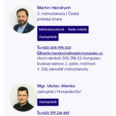
Martin Hendrych
2. místostarosta / Česká
pirátská strana
Místostarostové
Rada města
Zastupitelé
+420 608 978 520
martin.hendrych@mesto-humpolec.cz
Horní náměstí 300, 396 22 Humpolec
budova radnice, 1. patro, místnost
č. 106, kancelář místostarosty
Mgr. Václav Alenka
zastupitel / HumpolecGo!
Zastupitelé
+420 777 124 867