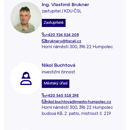
Ing. Vlastimil Brukner
zastupitel / KDU-ČSL
Zastupitelé
+420 724 524 208
brukner.v@tiscali.cz
Horní náměstí 300, 396 22 Humpolec
Nikol Buchtová
investiční činnost
Městský úřad
+420 565 518 198
nikol.buchtova@mesto-humpolec.cz
Horní náměstí 300, 396 22 Humpolec
budova KB, 2. patro, místnost č. 219