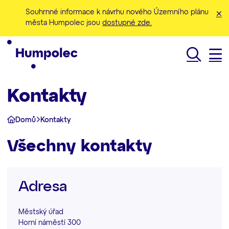
Souhrnné informace k návrhu nového Územního plánu
města Humpolec jsou
dostupné zde.
Hledat
Kontakty
Domů
Kontakty
Všechny kontakty
Adresa
Městský úřad
Horní náměstí 300