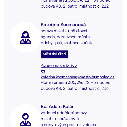
Horní náměstí 300, 396 22 Humpolec
budova KB, 2. patro, místnost č. 212
Kateřina Kocmanová
správa majetku, hřbitovní
agenda, deratizace města,
odchyt psů, kastrace koček
Městský úřad
+420 565 518 192
katerina.kocmanova@mesto-humpolec.cz
Horní náměstí 300, 396 22 Humpolec
budova KB, 2. patro, místnost č. 216
Bc. Adam Kolář
vedoucí oddělení správy
majetku, správa bytů
a nebytových prostor, veřejná