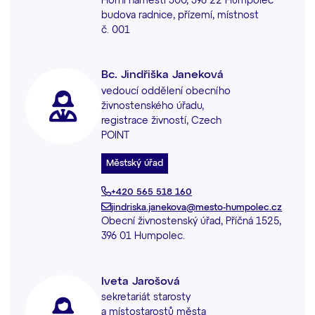
Horní náměstí 300, 396 22 Humpolec
budova radnice, přízemí, místnost
č. 001
Bc. Jindřiška Janeková
vedoucí oddělení obecního
živnostenského úřadu,
registrace živností, Czech
POINT
Městský úřad
+420 565 518 160
jindriska.janekova@mesto-humpolec.cz
Obecní živnostenský úřad, Příčná 1525,
396 01 Humpolec.
Iveta Jarošová
sekretariát starosty
a místostarostů města