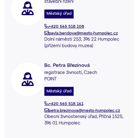
stavební řízení
Městský úřad
+420 565 518 108
pavla.bendova@mesto-humpolec.cz
Dolní náměstí 253, 396 22 Humpolec
(přízemí budovy muzea)
Bc. Petra Březinová
registrace živností, Czech
POINT
Městský úřad
+420 565 518 161
petra.brezinova@mesto-humpolec.cz
Obecní živnostenský úřad, Příčná 1525,
396 01 Humpolec