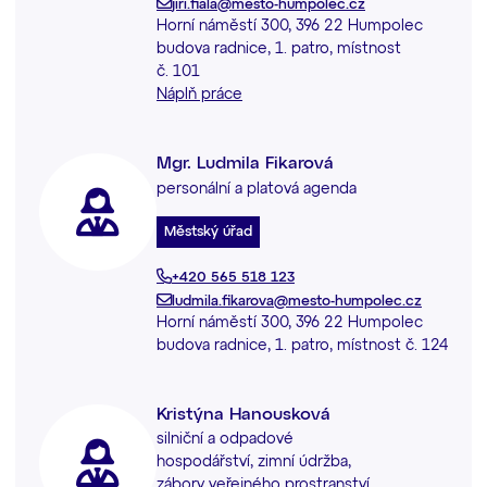
jiri.fiala@mesto-humpolec.cz
Horní náměstí 300, 396 22 Humpolec
budova radnice, 1. patro, místnost
č. 101
Náplň práce
Mgr. Ludmila Fikarová
personální a platová agenda
Městský úřad
+420 565 518 123
ludmila.fikarova@mesto-humpolec.cz
Horní náměstí 300, 396 22 Humpolec
budova radnice, 1. patro, místnost č. 124
Kristýna Hanousková
silniční a odpadové
hospodářství, zimní údržba,
zábory veřejného prostranství