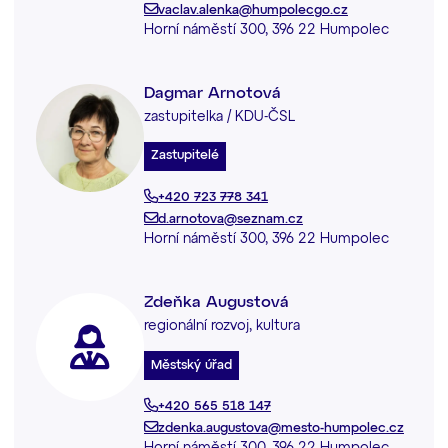
vaclav.alenka@humpolecgo.cz
Horní náměstí 300, 396 22 Humpolec
Dagmar Arnotová
zastupitelka / KDU-ČSL
Zastupitelé
+420 723 778 341
d.arnotova@seznam.cz
Horní náměstí 300, 396 22 Humpolec
Zdeňka Augustová
regionální rozvoj, kultura
Městský úřad
+420 565 518 147
zdenka.augustova@mesto-humpolec.cz