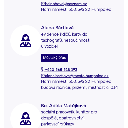
balnohovai@seznam.cz
Horní náměstí 300, 396 22 Humpolec
Alena Bártlová
evidence řidičů, karty do
tachografů, nesoučinnosti
u vozidel
Městský úřad
+420 565 518 173
alena.bartlova@mesto-humpolec.cz
Horní náměstí 300, 396 22 Humpolec
budova radnice, přízemí, místnost č. 014
Bc. Adéla Matějková
sociální pracovník, kurátor pro
dospělé, opatrovnictví,
parkovací průkazy