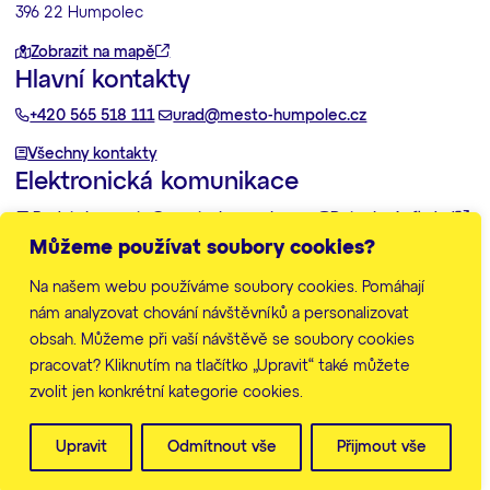
396 22 Humpolec
Zobrazit na mapě
Hlavní kontakty
+420 565 518 111
urad@mesto-humpolec.cz
Všechny kontakty
Elektronická komunikace
Podatelna:
posta@mesto-humpolec.cz
Datovka:
6gfbdxd
Můžeme používat soubory cookies?
Další informace
Na našem webu používáme soubory cookies. Pomáhají
Zpracování osobních údajů
Prohlášení o přístupnosti
nám analyzovat chování návštěvníků a personalizovat
Mapa stránek
obsah. Můžeme při vaší návštěvě se soubory cookies
Nastavení cookies
pracovat? Kliknutím na tlačítko „Upravit“ také můžete
zvolit jen konkrétní kategorie cookies.
© Město Humpolec 2026
Web vytvořila
značkárna
Upravit
Odmítnout vše
Přijmout vše