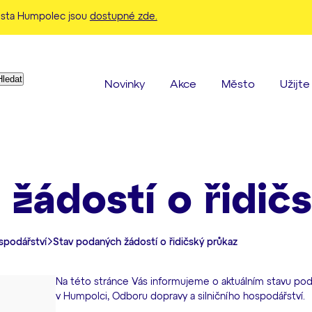
ěsta Humpolec jsou
dostupné zde.
Když jsou k dispozici výsledky z našeptávače, použijte šipky 
Novinky
Akce
Město
Užijt
žádostí o řidič
spodářství
Stav podaných žádostí o řidičský průkaz
Na této stránce Vás informujeme o aktuálním stavu po
v Humpolci, Odboru dopravy a silničního hospodářství.