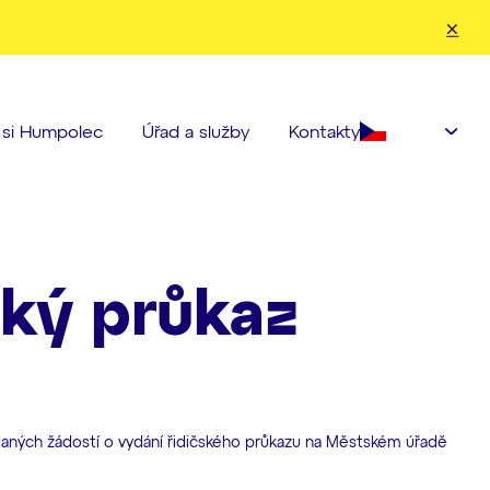
nahoru a dolů pro kontrolu a enter pro přechod na požadovanou strá
Čeština‎
e si Humpolec
Úřad a služby
Kontakty
ský průkaz
daných žádostí o vydání řidičského průkazu na Městském úřadě