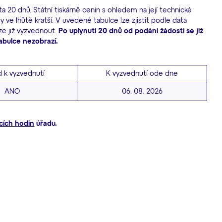
a 20 dnů. Státní tiskárně cenin s ohledem na její technické
 ve lhůtě kratší. V uvedené tabulce lze zjistit podle data
lze již vyzvednout.
Po uplynutí 20 dnů od podání žádosti se již
abulce nezobrazí.
d k vyzvednutí
K vyzvednutí ode dne
ANO
06. 08. 2026
cích hodin
úřadu.