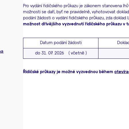
Pro vydání řidičského průkazu je zákonem stanovena lhůt
možnosti se daří, byť ne pravidelně, vyhotovovat doklady
podání žádosti o vydání řidičského průkazu, zda doklad 
možnost dřívějšího vyzvednutí řidičského průkazu v t
Datum podání žádosti
Dokla
na
do 31. 07. 2026 ( včetně )
Řidičské průkazy je možné vyzvednou během
otevíra