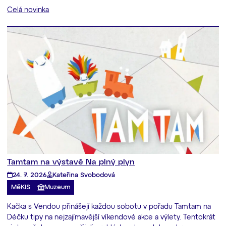
Celá novinka
Tamtam na výstavě Na plný plyn
24. 7. 2026
Kateřina Svobodová
MěKIS
Muzeum
Kačka s Vendou přinášejí každou sobotu v pořadu Tamtam na
Déčku tipy na nejzajímavější víkendové akce a výlety. Tentokrát