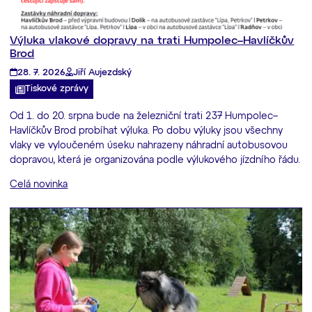
Výluka vlakové dopravy na trati Humpolec–Havlíčkův
Brod
28. 7. 2026
Jiří Aujezdský
Tiskové zprávy
Od 1. do 20. srpna bude na železniční trati 237 Humpolec–
Havlíčkův Brod probíhat výluka. Po dobu výluky jsou všechny
vlaky ve vyloučeném úseku nahrazeny náhradní autobusovou
dopravou, která je organizována podle výlukového jízdního řádu.
Celá novinka