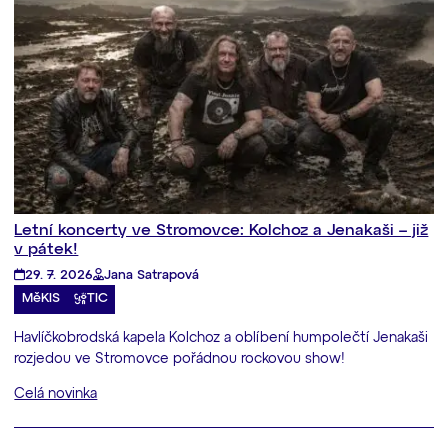
Letní koncerty ve Stromovce: Kolchoz a Jenakaši – již
v pátek!
29. 7. 2026
Jana Satrapová
MěKIS
TIC
Havlíčkobrodská kapela Kolchoz a oblíbení humpolečtí Jenakaši
rozjedou ve Stromovce pořádnou rockovou show!
Celá novinka