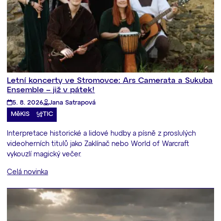
Letní koncerty ve Stromovce: Ars Camerata a Sukuba
Ensemble – již v pátek!
5. 8. 2026
Jana Satrapová
MěKIS
TIC
Interpretace historické a lidové hudby a písně z proslulých
videoherních titulů jako Zaklínač nebo World of Warcraft
vykouzlí magický večer.
Celá novinka