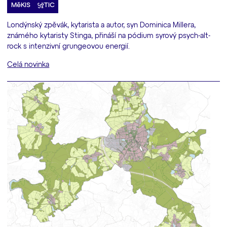
MěKIS
TIC
Londýnský zpěvák, kytarista a autor, syn Dominica Millera,
známého kytaristy Stinga, přináší na pódium syrový psych-alt-
rock s intenzivní grungeovou energií.
Celá novinka