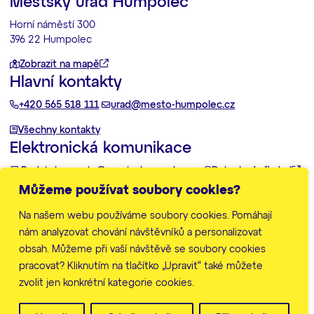
Městský úřad Humpolec
Horní náměstí 300
396 22 Humpolec
Zobrazit na mapě
Hlavní kontakty
+420 565 518 111
urad@mesto-humpolec.cz
Všechny kontakty
Elektronická komunikace
Podatelna:
posta@mesto-humpolec.cz
Datovka:
6gfbdxd
Můžeme používat soubory cookies?
Další informace
Na našem webu používáme soubory cookies. Pomáhají
Zpracování osobních údajů
Prohlášení o přístupnosti
nám analyzovat chování návštěvníků a personalizovat
Mapa stránek
obsah. Můžeme při vaší návštěvě se soubory cookies
Nastavení cookies
pracovat? Kliknutím na tlačítko „Upravit“ také můžete
zvolit jen konkrétní kategorie cookies.
© Město Humpolec 2026