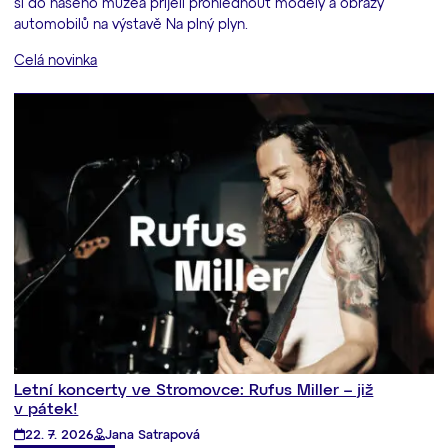
si do našeho muzea přijeli prohlédnout modely a obrazy
automobilů na výstavě Na plný plyn.
Celá novinka
Letní koncerty ve Stromovce: Rufus Miller – již
v pátek!
22. 7. 2026
Jana Satrapová