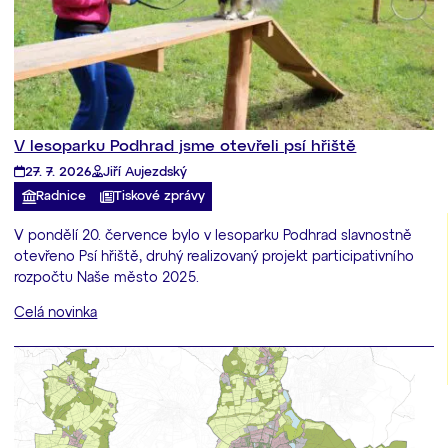
V lesoparku Podhrad jsme otevřeli psí hřiště
27. 7. 2026
Jiří Aujezdský
Radnice
Tiskové zprávy
V pondělí 20. července bylo v lesoparku Podhrad slavnostně
otevřeno Psí hřiště, druhý realizovaný projekt participativního
rozpočtu Naše město 2025.
Celá novinka