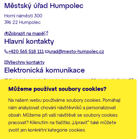
Městský úřad Humpolec
Horní náměstí 300
396 22 Humpolec
Zobrazit na mapě
Hlavní kontakty
+420 565 518 111
urad@mesto-humpolec.cz
Všechny kontakty
Elektronická komunikace
Podatelna:
posta@mesto-humpolec.cz
Datovka:
6gfbdxd
Můžeme používat soubory cookies?
Další informace
Na našem webu používáme soubory cookies. Pomáhají
Zpracování osobních údajů
Prohlášení o přístupnosti
nám analyzovat chování návštěvníků a personalizovat
Mapa stránek
obsah. Můžeme při vaší návštěvě se soubory cookies
Nastavení cookies
pracovat? Kliknutím na tlačítko „Upravit“ také můžete
zvolit jen konkrétní kategorie cookies.
© Město Humpolec 2026