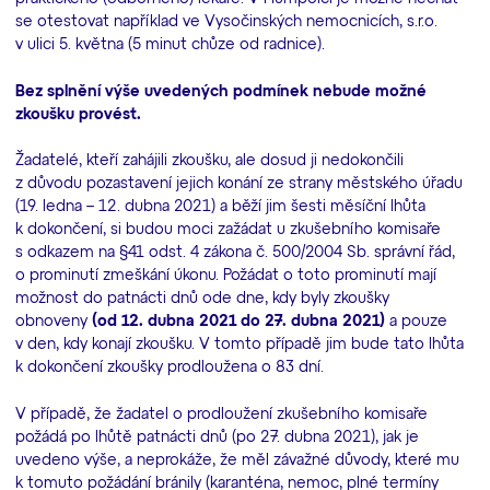
se otestovat například ve Vysočinských nemocnicích, s.r.o.
v ulici 5. května (5 minut chůze od radnice).
Bez splnění výše uvedených podmínek nebude možné
zkoušku provést.
Žadatelé, kteří zahájili zkoušku, ale dosud ji nedokončili
z důvodu pozastavení jejich konání ze strany městského úřadu
(19. ledna – 12. dubna 2021) a běží jim šesti měsíční lhůta
k dokončení, si budou moci zažádat u zkušebního komisaře
s odkazem na §41 odst. 4 zákona č. 500/2004 Sb. správní řád,
o prominutí zmeškání úkonu. Požádat o toto prominutí mají
možnost do patnácti dnů ode dne, kdy byly zkoušky
obnoveny
(od 12. dubna 2021 do 27. dubna 2021)
a pouze
v den, kdy konají zkoušku. V tomto případě jim bude tato lhůta
k dokončení zkoušky prodloužena o 83 dní.
V případě, že žadatel o prodloužení zkušebního komisaře
požádá po lhůtě patnácti dnů (po 27. dubna 2021), jak je
uvedeno výše, a neprokáže, že měl závažné důvody, které mu
k tomuto požádání bránily (karanténa, nemoc, plné termíny