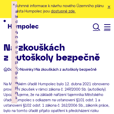
×
×
×
Souhrnné informace k návrhu nového Územního plánu
F
F
F
města Humpolec jsou
dostupné zde.
ai
ai
ai
le
le
le
d
d
d
t
t
t
o
o
o
Hledat
in
in
in
iti
iti
iti
Na zkouškách
al
al
al
iz
iz
iz
z autoškoly bezpečně
e
e
e
pl
pl
pl
u
u
u
Domů
Novinky
Na zkouškách z autoškoly bezpečně
gi
gi
gi
n:
n:
n:
w
w
w
Na Městském úřadě Humpolec bylo 12. dubna 2021 obnoveno
pl
pl
pl
provádění zkoušek v rámci zákona č. 247/2000 Sb. (autoškoly).
in
in
in
Upozorňujeme, že na základě nařízení tajemníka Městského
k
k
k
úřadu Humpolec s odkazem na ustanovení §101 odst. 1 a
Failed to initialize plugin: wplink
Failed to initialize plugin: wplink
Failed to initialize plugin: wplink
ustanovení §102 odst. 1 zákona č. 262/2006 Sb., zákoník práce,
bylo na tomto úřadě přijato opatření k předcházení riziku