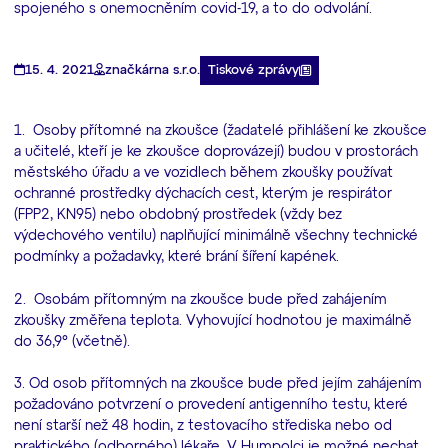
spojeného s onemocněním covid-19, a to do odvolání.
Tiskové zprávy
15. 4. 2021
značkárna s.r.o.
1. Osoby přítomné na zkoušce (žadatelé přihlášení ke zkoušce
a učitelé, kteří je ke zkoušce doprovázejí) budou v prostorách
městského úřadu a ve vozidlech během zkoušky používat
ochranné prostředky dýchacích cest, kterým je respirátor
(FPP2, KN95) nebo obdobný prostředek (vždy bez
výdechového ventilu) naplňující minimálně všechny technické
podmínky a požadavky, které brání šíření kapének.
2. Osobám přítomným na zkoušce bude před zahájením
zkoušky změřena teplota. Vyhovující hodnotou je maximálně
do 36,9° (včetně).
3. Od osob přítomných na zkoušce bude před jejím zahájením
požadováno potvrzení o provedení antigenního testu, které
není starší než 48 hodin, z testovacího střediska nebo od
praktického (odborného) lékaře. V Humpolci je možné nechat