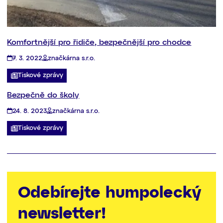
Komfortnější pro řidiče, bezpečnější pro chodce
7. 3. 2022
značkárna s.r.o.
Tiskové zprávy
Bezpečně do školy
24. 8. 2023
značkárna s.r.o.
Tiskové zprávy
Odebírejte humpolecký
newsletter!