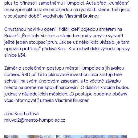
plus to přinese i samotnému Humpolci. Auta před ‚kruháčem‘
musí zpomalit a už se nerozjedou na rychlost, kterou tam jezdí
v současné době,“ vyzdvihuje Vlastimil Brukner.
Chystanou novinku ocení i řidiči, kteří pojedou směrem na
Rozkoš. „Ředitelství silnic a dálnic tam má v úmyslu vytvořit
ještě jeden stoupací pruh. Jak se už několikrát ukázalo, je tam
opravdu potřeba,“ přidává Karel Kratochvíl další výhodu úpravy
silnice I/34.
Záměr o společném postupu města Humpolec s jihlavskou
správou ŘSD při této plánované investiční akci zastupitelé
schválili na svém únorovém zasedání, a to včetně závazku
města na poměrné spolufinancování. O dalších krocích budou
jednat v následujících měsících. „O postupu budeme občany
včas informovat,“ uzavírá Vlastimil Brukner.
Jana Kudrhaltová
mluvci2@mesto-humpolec.cz