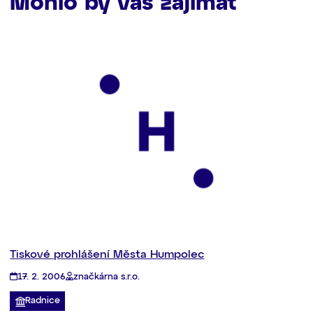
Mohlo by vás zajímat
Tiskové prohlášení Města Humpolec
17. 2. 2006
značkárna s.r.o.
Radnice