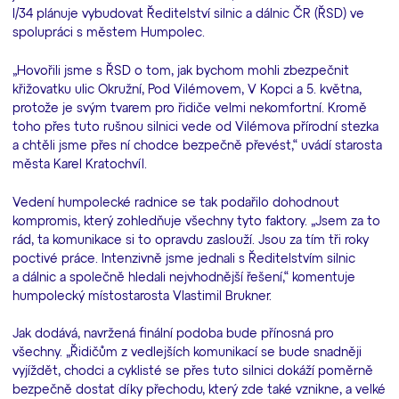
I/34 plánuje vybudovat Ředitelství silnic a dálnic ČR (ŘSD) ve
spolupráci s městem Humpolec.
„Hovořili jsme s ŘSD o tom, jak bychom mohli zbezpečnit
křižovatku ulic Okružní, Pod Vilémovem, V Kopci a 5. května,
protože je svým tvarem pro řidiče velmi nekomfortní. Kromě
toho přes tuto rušnou silnici vede od Vilémova přírodní stezka
a chtěli jsme přes ní chodce bezpečně převést,“ uvádí starosta
města Karel Kratochvíl.
Vedení humpolecké radnice se tak podařilo dohodnout
kompromis, který zohledňuje všechny tyto faktory. „Jsem za to
rád, ta komunikace si to opravdu zaslouží. Jsou za tím tři roky
poctivé práce. Intenzivně jsme jednali s Ředitelstvím silnic
a dálnic a společně hledali nejvhodnější řešení,“ komentuje
humpolecký místostarosta Vlastimil Brukner.
Jak dodává, navržená finální podoba bude přínosná pro
všechny. „Řidičům z vedlejších komunikací se bude snadněji
vyjíždět, chodci a cyklisté se přes tuto silnici dokáží poměrně
bezpečně dostat díky přechodu, který zde také vznikne, a velké