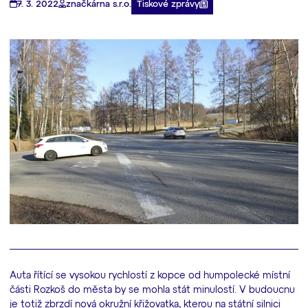
Tiskové zprávy
7. 3. 2022
značkárna s.r.o.
Auta řítící se vysokou rychlostí z kopce od humpolecké místní
části Rozkoš do města by se mohla stát minulostí. V budoucnu
je totiž zbrzdí nová okružní křižovatka, kterou na státní silnici