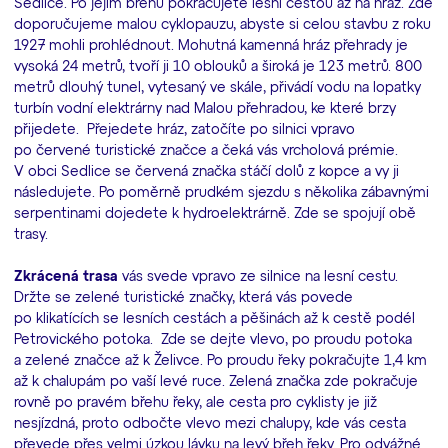
Sedlice. Po jejím břehu pokračujete lesní cestou až na hráz. Zde
doporučujeme malou cyklopauzu, abyste si celou stavbu z roku
1927 mohli prohlédnout. Mohutná kamenná hráz přehrady je
vysoká 24 metrů, tvoří ji 10 oblouků a široká je 123 metrů. 800
metrů dlouhý tunel, vytesaný ve skále, přivádí vodu na lopatky
turbín vodní elektrárny nad Malou přehradou, ke které brzy
přijedete. Přejedete hráz, zatočíte po silnici vpravo
po červené turistické značce a čeká vás vrcholová prémie.
V obci Sedlice se červená značka stáčí dolů z kopce a vy ji
následujete. Po poměrně prudkém sjezdu s několika zábavnými
serpentinami dojedete k hydroelektrárně. Zde se spojují obě
trasy.
Zkrácená trasa
vás svede vpravo ze silnice na lesní cestu.
Držte se zelené turistické značky, která vás povede
po klikatících se lesních cestách a pěšinách až k cestě podél
Petrovického potoka. Zde se dejte vlevo, po proudu potoka
a zelené značce až k Želivce. Po proudu řeky pokračujte 1,4 km
až k chalupám po vaší levé ruce. Zelená značka zde pokračuje
rovně po pravém břehu řeky, ale cesta pro cyklisty je již
nesjízdná, proto odbočte vlevo mezi chalupy, kde vás cesta
převede přes velmi úzkou lávku na levý břeh řeky. Pro odvážné