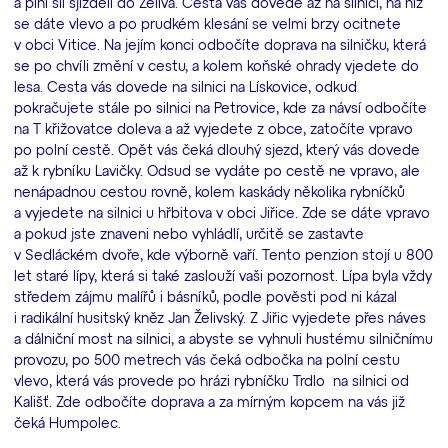
a plni sil sjížděli do Želiva. Cesta vás dovede až na silnici, na níž
se dáte vlevo a po prudkém klesání se velmi brzy ocitnete
v obci Vitice. Na jejím konci odbočíte doprava na silničku, která
se po chvíli změní v cestu, a kolem koňské ohrady vjedete do
lesa. Cesta vás dovede na silnici na Lískovice, odkud
pokračujete stále po silnici na Petrovice, kde za návsí odbočíte
na T křižovatce doleva a až vyjedete z obce, zatočíte vpravo
po polní cestě. Opět vás čeká dlouhý sjezd, který vás dovede
až k rybníku Lavičky. Odsud se vydáte po cestě ne vpravo, ale
nenápadnou cestou rovně, kolem kaskády několika rybníčků
a vyjedete na silnici u hřbitova v obci Jiřice. Zde se dáte vpravo
a pokud jste znaveni nebo vyhládlí, určitě se zastavte
v Sedláckém dvoře, kde výborně vaří. Tento penzion stojí u 800
let staré lípy, která si také zaslouží vaši pozornost. Lípa byla vždy
středem zájmu malířů i básníků, podle pověsti pod ni kázal
i radikální husitský kněz Jan Želivský. Z Jiřic vyjedete přes náves
a dálniční most na silnici, a abyste se vyhnuli hustému silničnímu
provozu, po 500 metrech vás čeká odbočka na polní cestu
vlevo, která vás provede po hrázi rybníčku Trdlo na silnici od
Kališť. Zde odbočíte doprava a za mírným kopcem na vás již
čeká Humpolec.