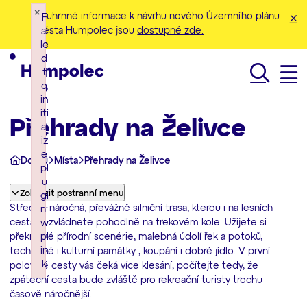
×
×
×
Souhrnné informace k návrhu nového Územního plánu
F
F
F
města Humpolec jsou
dostupné zde.
ai
ai
ai
le
le
le
d
d
d
t
t
t
o
o
o
Hledat
in
in
in
iti
iti
iti
Přehrady na Želivce
al
al
al
iz
iz
iz
e
e
e
Domů
Místa
Přehrady na Želivce
pl
pl
pl
u
u
u
Zobrazit postranní menu
gi
gi
gi
Středně náročná, převážně silniční trasa, kterou i na lesních
n:
n:
n:
cestách zvládnete pohodlně na trekovém kole. Užijete si
w
w
w
překrásné přírodní scenérie, malebná údolí řek a potoků,
pl
pl
pl
in
in
in
technické i kulturní památky , koupání i dobré jídlo. V první
k
k
k
polovině cesty vás čeká více klesání, počítejte tedy, že
zpáteční cesta bude zvláště pro rekreační turisty trochu
Failed to initialize plugin: wplink
Failed to initialize plugin: wplink
Failed to initialize plugin: wplink
časově náročnější.