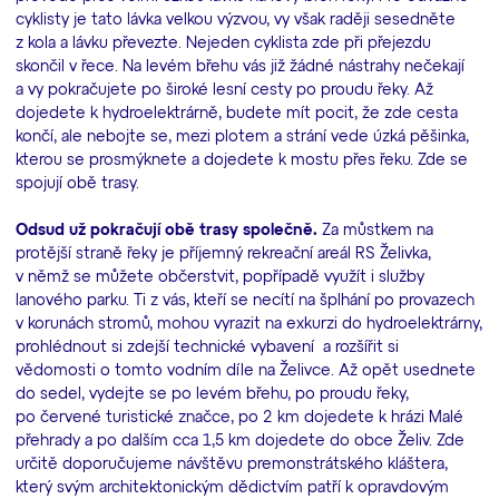
cyklisty je tato lávka velkou výzvou, vy však raději sesedněte
z kola a lávku převezte. Nejeden cyklista zde při přejezdu
skončil v řece. Na levém břehu vás již žádné nástrahy nečekají
a vy pokračujete po široké lesní cesty po proudu řeky. Až
dojedete k hydroelektrárně, budete mít pocit, že zde cesta
končí, ale nebojte se, mezi plotem a strání vede úzká pěšinka,
kterou se prosmýknete a dojedete k mostu přes řeku. Zde se
spojují obě trasy.
Odsud už pokračují obě trasy společně.
Za můstkem na
protější straně řeky je příjemný rekreační areál RS Želivka,
v němž se můžete občerstvit, popřípadě využít i služby
lanového parku. Ti z vás, kteří se necítí na šplhání po provazech
v korunách stromů, mohou vyrazit na exkurzi do hydroelektrárny,
prohlédnout si zdejší technické vybavení a rozšířit si
vědomosti o tomto vodním díle na Želivce. Až opět usednete
do sedel, vydejte se po levém břehu, po proudu řeky,
po červené turistické značce, po 2 km dojedete k hrázi Malé
přehrady a po dalším cca 1,5 km dojedete do obce Želiv. Zde
určitě doporučujeme návštěvu premonstrátského kláštera,
který svým architektonickým dědictvím patří k opravdovým