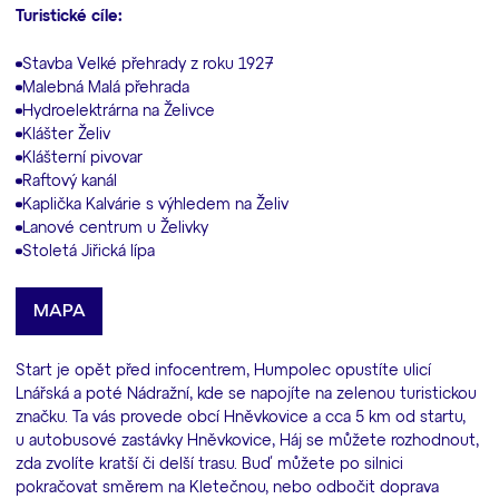
Turistické cíle:
Stavba Velké přehrady z roku 1927
Malebná Malá přehrada
Hydroelektrárna na Želivce
Klášter Želiv
Klášterní pivovar
Raftový kanál
Kaplička Kalvárie s výhledem na Želiv
Lanové centrum u Želivky
Stoletá Jiřická lípa
MAPA
Start je opět před infocentrem, Humpolec opustíte ulicí
Lnářská a poté Nádražní, kde se napojíte na zelenou turistickou
značku. Ta vás provede obcí Hněvkovice a cca 5 km od startu,
u autobusové zastávky Hněvkovice, Háj se můžete rozhodnout,
zda zvolíte kratší či delší trasu. Buď můžete po silnici
pokračovat směrem na Kletečnou, nebo odbočit doprava