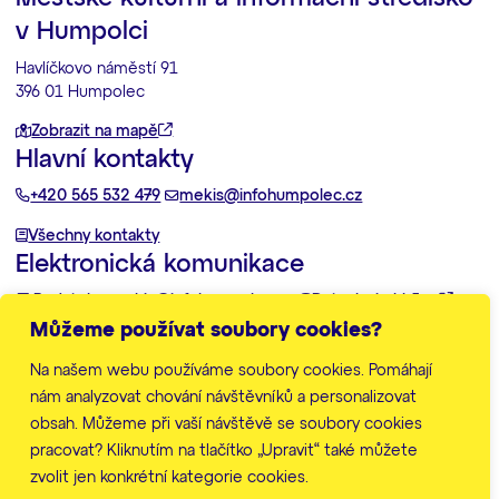
v Humpolci
Havlíčkovo náměstí 91
396 01 Humpolec
Zobrazit na mapě
Hlavní kontakty
+420 565 532 479
mekis@infohumpolec.cz
Všechny kontakty
Elektronická komunikace
Podatelna:
mekis@infohumpolec.cz
Datovka:
imhk5pu
Můžeme používat soubory cookies?
Další informace
Na našem webu používáme soubory cookies. Pomáhají
Zpracování osobních údajů
Prohlášení o přístupnosti
nám analyzovat chování návštěvníků a personalizovat
Mapa stránek
obsah. Můžeme při vaší návštěvě se soubory cookies
Nastavení cookies
pracovat? Kliknutím na tlačítko „Upravit“ také můžete
zvolit jen konkrétní kategorie cookies.