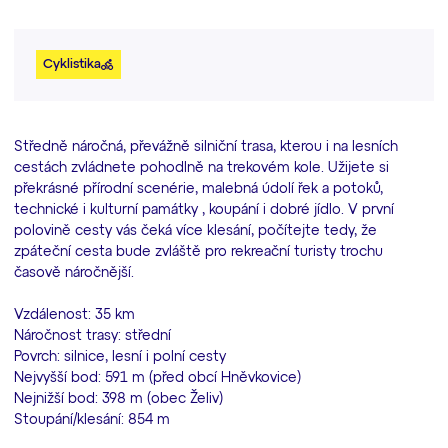
Cyklistika
Středně náročná, převážně silniční trasa, kterou i na lesních
cestách zvládnete pohodlně na trekovém kole. Užijete si
překrásné přírodní scenérie, malebná údolí řek a potoků,
technické i kulturní památky , koupání i dobré jídlo. V první
polovině cesty vás čeká více klesání, počítejte tedy, že
zpáteční cesta bude zvláště pro rekreační turisty trochu
časově náročnější.
Vzdálenost: 35 km
Náročnost trasy: střední
Povrch: silnice, lesní i polní cesty
Nejvyšší bod: 591 m (před obcí Hněvkovice)
Nejnižší bod: 398 m (obec Želiv)
Stoupání/klesání: 854 m