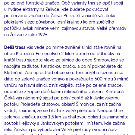
po zelené turistické značce. Obě varianty tras se opět spojí
u hydroelektrárny na Želivce, kde budete pokračovat
po červené značce do Želiva. Při kratší variantě vás čeká
překrásný sjezd půvabnou lesní krajinou kolem zurčícího
potůčku, avšak minete velmi zajímavou stavbu Velké přehrady
na Želivce z roku 1927.
Delší trasa
vás vede po mírně zvlněné silnici stále rovně na
obec Kletečná. Po necelých 2 kilometrech od odbočky na
kratší trasu sjedete vlevo ze silnice do obce Smrdov, kde se
napojíte za žlutou turistickou značku a po ní pokračujete do
Kletečné. Zde uprostřed obce se u turistického rozcestníku
dáte po zelené značce vpravo a pokračujete 600 metrů mírně
vzhůru na hlavní silnici, z níž vzápětí, stále po zelené značce,
odbočíte z kopce dolů kolem rekreačního zařízení Kletečná.
Čeká vás nádherný sjezd po polní cestě až k Jankovskému
potoku. Projedete chatovou oblastí Šimonice, za níž začíná
vzdutí, znamení, že se blížíte k velké přehradě. Neopouštíte
zelenou značku, a cca 1,5 km za chatovou oblastí zaznamenáte
soutok Hejlovky s Jankovským potokem, místem, kde začíná
řeka Želivka a po vybudování Velké přehrady i vodní nádrž