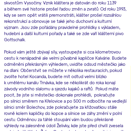
skvostům Vysočiny. Vznik kláštera je datován do roku 1139
a během své historie prošel řadou změn a zvratů. Od roku 1993,
kdy se sem opět vrátili premonstráti, klášter prošel rozsáhlou
rekonstrukcí a obnovuje se také jeho duchovní a kulturní
význam. Jsou zde pořádány pravidelné prohlídky s výkladem,
hudební a další kulturní pořady a také se zde vaří klášterní pivo
Gottschalk.
Pokud vám ještě zbývají síly, vystoupejte si cca kilometrovou
cestu k nenápadné ale velmi půvabné kapličce Kalvárie. Budete
odměněni překrásným výhledem, uvidíte odsud městečko jako
na dlani. Občerstvit se můžete v několika restauracích, pokud
zvolíte hotel Kocanda, budete mít odtud velmi blízko
k umělému kanálu Trnávka, kde se několikrát do roka konají
závody vodního slalomu a sjezdu kajaků a raftů. Pokud máte
pocit, že jste si městečko dokonale prohlédli, pokračujte
po silnici směrem na Křelovice a po 500 m odbočíte na vedlejší
silnici směr Bolechov, zde pokračujete za křižovatkou stále
rovně kolem kapličky do kopce a silnice se záhy změní v polní
cestu. Odměnou za táhlé stoupání vám budou překrásné
výhledy na zalesněné údolí Želivky, kde jste před chvílí zvesela