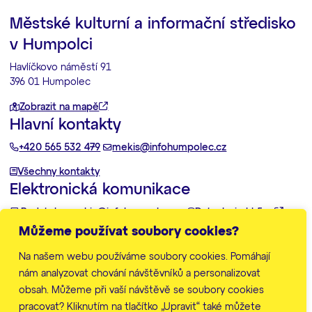
Městské kulturní a informační středisko
v Humpolci
Havlíčkovo náměstí 91
396 01 Humpolec
Zobrazit na mapě
Hlavní kontakty
+420 565 532 479
mekis@infohumpolec.cz
Všechny kontakty
Elektronická komunikace
Podatelna:
mekis@infohumpolec.cz
Datovka:
imhk5pu
Můžeme používat soubory cookies?
Další informace
Na našem webu používáme soubory cookies. Pomáhají
Zpracování osobních údajů
Prohlášení o přístupnosti
nám analyzovat chování návštěvníků a personalizovat
Mapa stránek
obsah. Můžeme při vaší návštěvě se soubory cookies
Nastavení cookies
pracovat? Kliknutím na tlačítko „Upravit“ také můžete