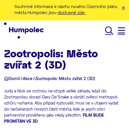
Souhrnné informace k návrhu nového Územního plánu
města Humpolec jsou
dostupné zde.
Hledat
Zootropolis: Město
zvířat 2 (3D)
Domů
Akce
Zootropolis: Město zvířat 2 (3D)
Judy a Nick se ocitnou na stopě velké záhady, když do
Zootropolisu dorazí Gary De'Snake a obrátí zvířecí metropoli
vzhůru nohama. Aby případ rozlouskli, musí se v utajení vydat
do nečekaných nových částí města, kde je jejich sílící
partnerství prověřeno jako nikdy předtím.
FILM BUDE
PROMÍTÁN VE 3D