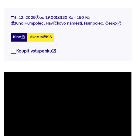
6. 12. 2025
od 17:00
130 Kč - 150 Kč
Kino Humpolec, Havlíčkovo náměstí, Humpolec, Česko
Kino
Akce MěKIS
Koupit vstupenku