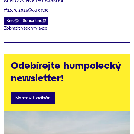
SENIORKINO: Pět švestek
16. 9. 2026
od 09:30
Kino
Seniorkino
Zobrazit všechny akce
Odebírejte humpolecký
newsletter!
Nastavit odběr