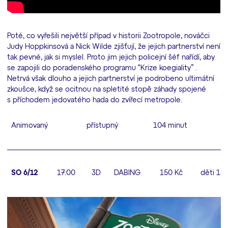
Poté, co vyřešili největší případ v historii Zootropole, nováčci
Judy Hoppkinsová a Nick Wilde zjišťují, že jejich partnerství není
tak pevné, jak si myslel. Proto jim jejich policejní šéf nařídí, aby
se zapojili do poradenského programu “Krize koegiality” .
Netrvá však dlouho a jejich partnerství je podrobeno ultimátní
zkoušce, když se ocitnou na spletité stopě záhady spojené
s příchodem jedovatého hada do zvířecí metropole.
Animovaný
přístupný
104 minut
SO 6/12
17:00
3D
DABING
150 Kč
děti 13