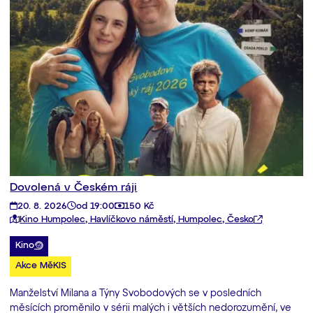
Dovolená v Českém ráji
20. 8. 2026
od 19:00
150 Kč
Kino Humpolec, Havlíčkovo náměstí, Humpolec, Česko
Kino
Akce MěKIS
Manželství Milana a Týny Svobodových se v posledních
měsících proměnilo v sérii malých i větších nedorozumění, ve