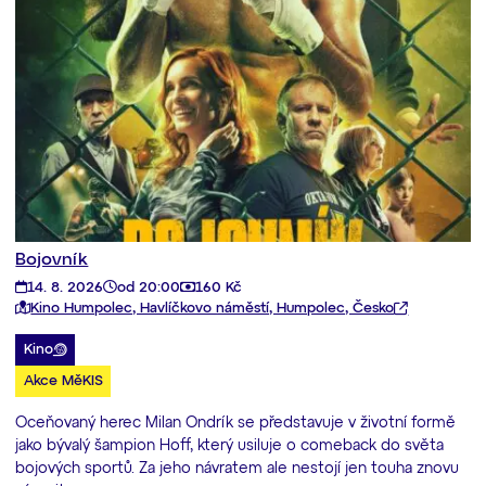
Bojovník
14. 8. 2026
od 20:00
160 Kč
Kino Humpolec, Havlíčkovo náměstí, Humpolec, Česko
Kino
Akce MěKIS
Oceňovaný herec Milan Ondrík se představuje v životní formě
jako bývalý šampion Hoff, který usiluje o comeback do světa
bojových sportů. Za jeho návratem ale nestojí jen touha znovu