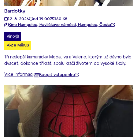
Bardotky
12. 8. 2026
od 19:00
160 Kč
Kino Humpolec, Havlíčkovo náměstí, Humpolec, Česko
Kino
Akce MěKIS
Tři nejlepší kamarádky Meda, Iva a Valerie, kterým už dávno bylo
dvacet, dokonce třikrát, spolu kráčí životem od vysoké školy.
Více informací
Koupit vstupenku