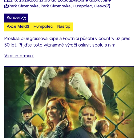
21. 8. 2026
od 19:00 do 20:30
vstupné dobrovolné
Park Stromovka, Park Stromovka, Humpolec, Česko
Koncert
Akce MěKIS
Humpolec
Náš tip
Proslulá bluegrassová kapela Poutníci působí v country už přes
50 let. Přijďte toto významné výročí oslavit spolu s nimi.
Více informací