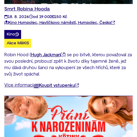
Smrt Robina Hooda
18. 8. 2026
od 19:00
150 Kč
Kino Humpolec, Havlíčkovo náměstí, Humpolec, Česko
Kino
Akce MěKIS
Robin Hood (
Hugh Jackman
) se po bitvě, kterou považoval za
svou poslední, probouzí zpět k životu díky tajemné ženě, jež
mu dává druhou šanci na vykoupení ze všech hříchů, které za
svůj život spáchal.
Více informací
Koupit vstupenku