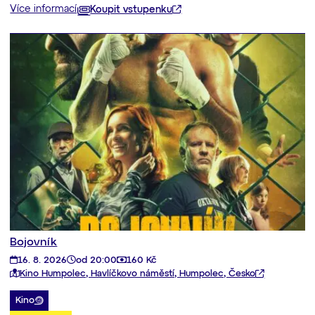
Více informací
Koupit vstupenku
Bojovník
16. 8. 2026
od 20:00
160 Kč
Kino Humpolec, Havlíčkovo náměstí, Humpolec, Česko
Kino