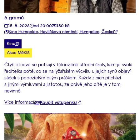
6 gramů
15. 8. 2026
od 20:00
150 Kč
Kino Humpolec, Havlíčkovo náměstí, Humpolec, Česko
Kino
Akce MěKIS
Čtyři otcové se potkají v tělocvičně střední školy, kam je svolá
ředitelka poté, co se na lyžařském výcviku u jejich synů objeví
sáček s podezřelým bílým práškem. Každý z nich přichází
s jinými výmluvami a jistotou, že právě jeho dítě je v tom
nevinně.
Více informací
Koupit vstupenku