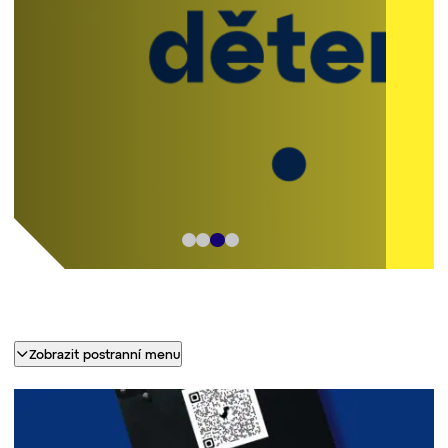
Jak souvisí ukradený rybník se starým rezavým
hrncem? Dozvíte se v loutkové pohádce
o Kašpárkovi, který s pomocí prince Ruprta
vysvobodí princeznu unesenou drakem.
Domů
Divadélka pro děti: Kašpárek v dračí jeskyni
Zobrazit postranní menu