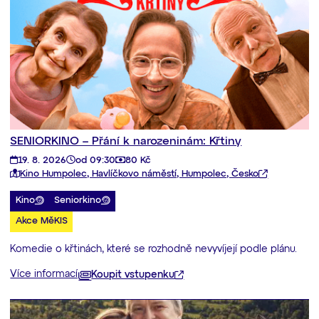
SENIORKINO – Přání k narozeninám: Křtiny
19. 8. 2026
od 09:30
80 Kč
Kino Humpolec, Havlíčkovo náměstí, Humpolec, Česko
Kino
Seniorkino
Akce MěKIS
Komedie o křtinách, které se rozhodně nevyvíjejí podle plánu.
Více informací
Koupit vstupenku