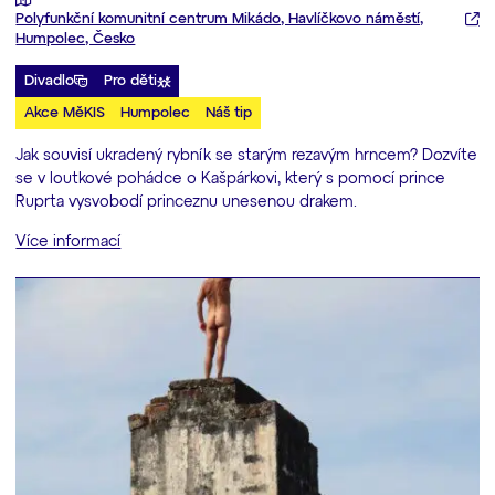
Polyfunkční komunitní centrum Mikádo, Havlíčkovo náměstí,
Humpolec, Česko
Divadlo
Pro děti
Akce MěKIS
Humpolec
Náš tip
Jak souvisí ukradený rybník se starým rezavým hrncem? Dozvíte
se v loutkové pohádce o Kašpárkovi, který s pomocí prince
Ruprta vysvobodí princeznu unesenou drakem.
Více informací