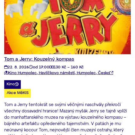
Tom a Jerry: Kouzelný kompas
22. 8. 2026
od 17:00
130 Kč – 160 Kč
Kino Humpolec, Havlíčkovo náměstí, Humpolec, Česko
Kino
Akce MěKIS
Tom a Jerry tentokrát se svými věčnými naschvály překročí
všechny dosavadní hranice! Mazaný myšák Jerry se tajně vplíží
do manhattanského muzea na výstavu kouzelného kompasu –
bájného artefaktu opředeného tajemstvím. V patách je mu
neúnavný kocour Tom, nejnovější člen muzejní ostrahy, který