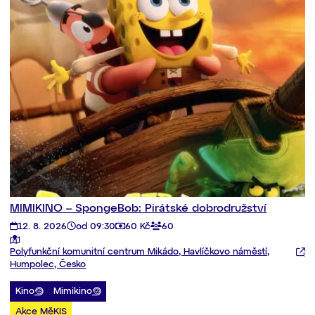
MIMIKINO – SpongeBob: Pirátské dobrodružství
12. 8. 2026
od 09:30
60 Kč
60
Polyfunkční komunitní centrum Mikádo, Havlíčkovo náměstí,
Humpolec, Česko
Kino
Mimikino
Akce MěKIS