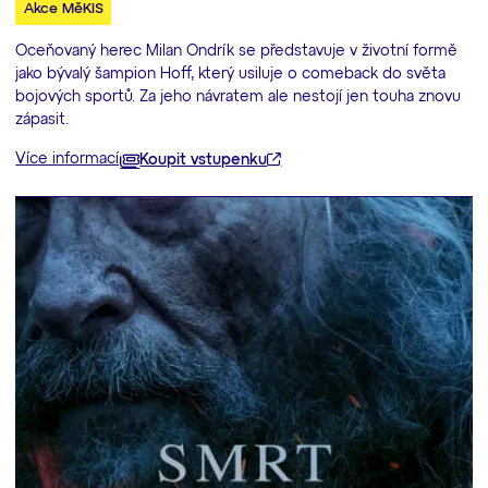
Akce MěKIS
Oceňovaný herec Milan Ondrík se představuje v životní formě
jako bývalý šampion Hoff, který usiluje o comeback do světa
bojových sportů. Za jeho návratem ale nestojí jen touha znovu
zápasit.
Více informací
Koupit vstupenku