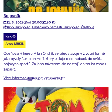
Bojovník
21. 8. 2026
od 20:00
160 Kč
Kino Humpolec, Havlíčkovo náměstí, Humpolec, Česko
Kino
Akce MěKIS
Oceňovaný herec Milan Ondrík se představuje v životní formě
jako bývalý šampion Hoff, který usiluje o comeback do světa
bojových sportů. Za jeho návratem ale nestojí jen touha znovu
zápasit.
Více informací
Koupit vstupenku