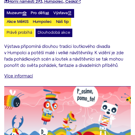
Horní náměstí 273, Humpolec, Česko
Muzeum
Pro děti
Výstava
Akce MěKIS
Humpolec
Náš tip
Právě probíhá
Dlouhodobá akce
Výstava připomíná dlouhou tradici loutkového divadla
v Humpolci a potěší malé i velké návštěvníky. K vidění je zde
řada pohádkových scén a loutek a návštěvníci se tak mohou
ponořit do světa pohádek, fantazie a divadelních příběhů.
Více informací