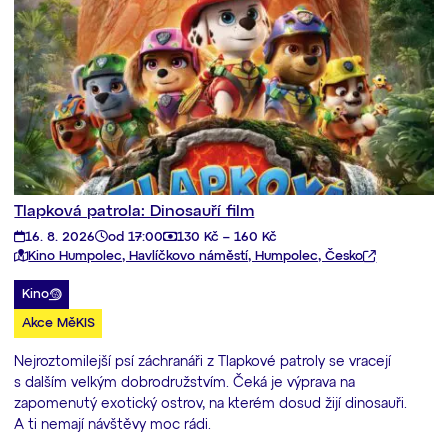
Tlapková patrola: Dinosauří film
16. 8. 2026
od 17:00
130 Kč – 160 Kč
Kino Humpolec, Havlíčkovo náměstí, Humpolec, Česko
Kino
Akce MěKIS
Nejroztomilejší psí záchranáři z Tlapkové patroly se vracejí
s dalším velkým dobrodružstvím. Čeká je výprava na
zapomenutý exotický ostrov, na kterém dosud žijí dinosauři.
A ti nemají návštěvy moc rádi.