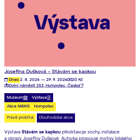
Josefína Dušková – Stávám se kapkou
Dnes
2. 8. 2026 — 27. 9. 2026
20 Kč
Dolní náměstí 253, Humpolec, Česko
Muzeum
Výstava
Akce MěKIS
Humpolec
Právě probíhá
Dlouhodobá akce
Výstava
Stávám se kapkou
představuje sochy, instalace
a obrazy Josefíny Duškové. Autorka propojuje motivy lidského