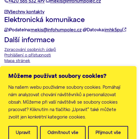
+420 565 532 479
mekis@infohumpolec.cz
Všechny kontakty
Elektronická komunikace
Podatelna:
mekis@infohumpolec.cz
Datovka:
imhk5pu
Další informace
Zpracování osobních údajů
Prohlášení o přístupnosti
Mapa stránek
Nastavení cookies
Můžeme používat soubory cookies?
© Město Humpolec 2026
Na našem webu používáme soubory cookies. Pomáhají
Web vytvořila
značkárna
nám analyzovat chování návštěvníků a personalizovat
obsah. Můžeme při vaší návštěvě se soubory cookies
pracovat? Kliknutím na tlačítko „Upravit“ také můžete
zvolit jen konkrétní kategorie cookies.
Upravit
Odmítnout vše
Přijmout vše