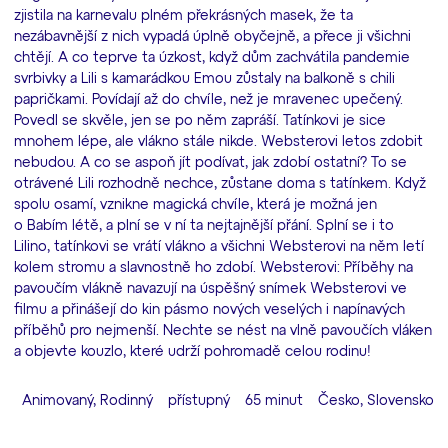
zjistila na karnevalu plném překrásných masek, že ta
nezábavnější z nich vypadá úplně obyčejně, a přece ji všichni
chtějí. A co teprve ta úzkost, když dům zachvátila pandemie
svrbivky a Lili s kamarádkou Emou zůstaly na balkoně s chili
papričkami. Povídají až do chvíle, než je mravenec upečený.
Povedl se skvěle, jen se po něm zapráší. Tatínkovi je sice
mnohem lépe, ale vlákno stále nikde. Websterovi letos zdobit
nebudou. A co se aspoň jít podívat, jak zdobí ostatní? To se
otrávené Lili rozhodně nechce, zůstane doma s tatínkem. Když
spolu osamí, vznikne magická chvíle, která je možná jen
o Babím létě, a plní se v ní ta nejtajnější přání. Splní se i to
Lilino, tatínkovi se vrátí vlákno a všichni Websterovi na něm letí
kolem stromu a slavnostně ho zdobí. Websterovi: Příběhy na
pavoučím vlákně navazují na úspěšný snímek Websterovi ve
filmu a přinášejí do kin pásmo nových veselých i napínavých
příběhů pro nejmenší. Nechte se nést na vlně pavoučích vláken
a objevte kouzlo, které udrží pohromadě celou rodinu!
Animovaný, Rodinný
přístupný
65 minut
Česko, Slovensko, S