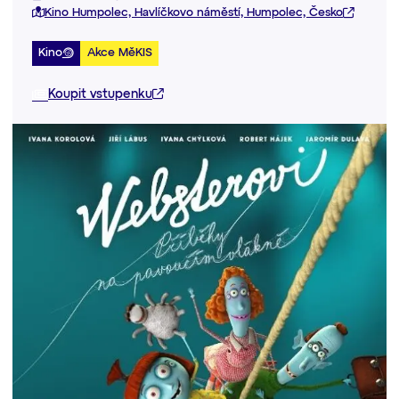
Kino Humpolec, Havlíčkovo náměstí, Humpolec, Česko
Kino
Akce MěKIS
Koupit vstupenku