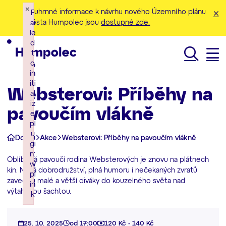
×
×
×
Souhrnné informace k návrhu nového Územního plánu
F
F
F
města Humpolec jsou
dostupné zde.
ai
ai
ai
le
le
le
d
d
d
t
t
t
o
o
o
Hledat
in
in
in
iti
iti
iti
Websterovi: Příběhy na
al
al
al
iz
iz
iz
pavoučím vlákně
e
e
e
pl
pl
pl
u
u
u
Domů
Akce
Websterovi: Příběhy na pavoučím vlákně
gi
gi
gi
n:
n:
n:
Oblíbená pavoučí rodina Websterových je znovu na plátnech
w
w
w
kin. Nová dobrodružství, plná humoru i nečekaných zvratů
pl
pl
pl
zavedou malé a větší diváky do kouzelného světa nad
in
in
in
výtahovou šachtou.
k
k
k
Failed to initialize plugin: wplink
Failed to initialize plugin: wplink
Failed to initialize plugin: wplink
25. 10. 2025
od 17:00
120 Kč - 140 Kč