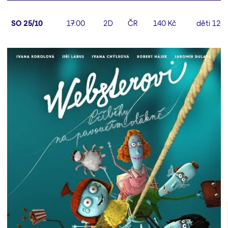
SO 25/10
17:00
2D
ČR
140 Kč
děti 120 