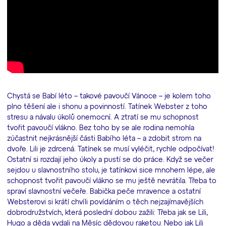
Chystá se Babí léto – takové pavoučí Vánoce – je kolem toho
plno těšení ale i shonu a povinností. Tatínek Webster z toho
stresu a návalu úkolů onemocní. A ztratí se mu schopnost
tvořit pavoučí vlákno. Bez toho by se ale rodina nemohla
zúčastnit nejkrásnější části Babího léta – a zdobit strom na
dvoře. Lili je zdrcená. Tatínek se musí vyléčit, rychle odpočívat!
Ostatní si rozdají jeho úkoly a pustí se do práce. Když se večer
sejdou u slavnostního stolu, je tatínkovi sice mnohem lépe, ale
schopnost tvořit pavoučí vlákno se mu ještě nevrátila. Třeba to
spraví slavnostní večeře. Babička peče mravence a ostatní
Websterovi si krátí chvíli povídáním o těch nejzajímavějších
dobrodružstvích, která poslední dobou zažili: Třeba jak se Lili,
Hugo a děda vydali na Měsíc dědovou raketou. Nebo jak Lili