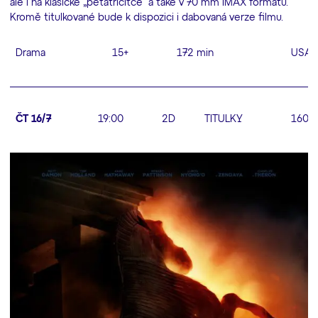
ale i na klasické „pětatřicítce“ a také v 70 mm IMAX formátu.
Kromě titulkované bude k dispozici i dabovaná verze filmu.
Drama
15+
172 min
USA
ČT 16/7
19:00
2D
TITULKY
160 K