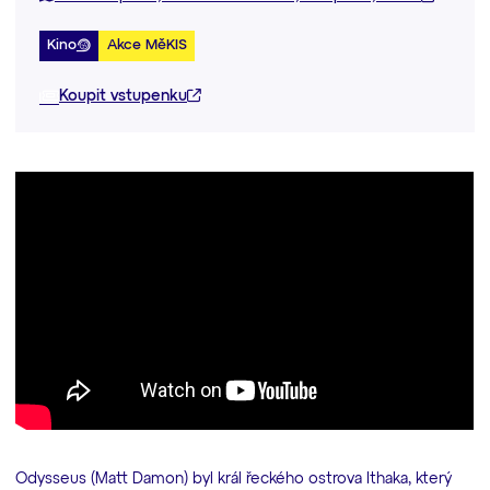
Kino
Akce MěKIS
Koupit vstupenku
Odysseus (Matt Damon) byl král řeckého ostrova Ithaka, který