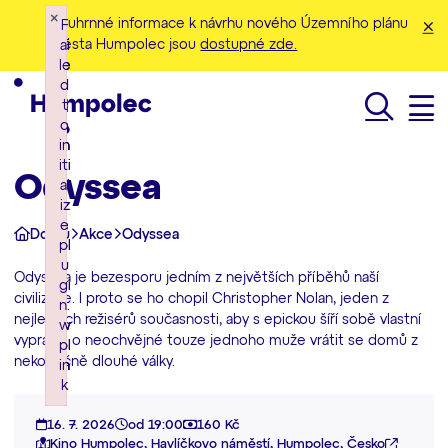
×
×
×
Souhrnné informace k návrhu nového Územního plánu
F
F
F
města Humpolec jsou
dostupné zde.
ai
ai
ai
le
le
le
d
d
d
t
t
t
o
o
o
Hledat
in
in
in
iti
iti
iti
Odyssea
al
al
al
iz
iz
iz
e
e
e
Domů
Akce
Odyssea
pl
pl
pl
u
u
u
Odyssea je bezesporu jedním z největších příběhů naší
gi
gi
gi
civilizace. I proto se ho chopil Christopher Nolan, jeden z
n:
n:
n:
nejlepších režisérů současnosti, aby s epickou šíří sobě vlastní
w
w
w
vyprávěl o neochvějné touze jednoho muže vrátit se domů z
pl
pl
pl
nekonečně dlouhé války.
in
in
in
k
k
k
Failed to initialize plugin: wplink
Failed to initialize plugin: wplink
Failed to initialize plugin: wplink
16. 7. 2026
od 19:00
160 Kč
Kino Humpolec, Havlíčkovo náměstí, Humpolec, Česko