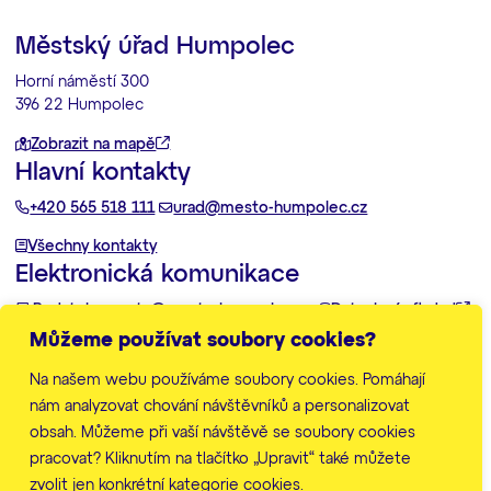
Městský úřad Humpolec
Horní náměstí 300
396 22 Humpolec
Zobrazit na mapě
Hlavní kontakty
+420 565 518 111
urad@mesto-humpolec.cz
Všechny kontakty
Elektronická komunikace
Podatelna:
posta@mesto-humpolec.cz
Datovka:
6gfbdxd
Můžeme používat soubory cookies?
Další informace
Na našem webu používáme soubory cookies. Pomáhají
Zpracování osobních údajů
Prohlášení o přístupnosti
nám analyzovat chování návštěvníků a personalizovat
Mapa stránek
obsah. Můžeme při vaší návštěvě se soubory cookies
Nastavení cookies
pracovat? Kliknutím na tlačítko „Upravit“ také můžete
zvolit jen konkrétní kategorie cookies.