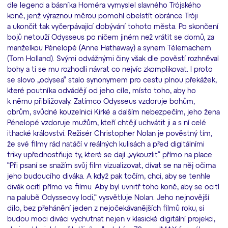
dle legend a básníka Homéra vymyslel slavného Trójského
koně, jenž výraznou měrou pomohl obelstít obránce Tróji
a ukončit tak vyčerpávající dobývání tohoto města. Po skončení
bojů netouží Odysseus po ničem jiném než vrátit se domů, za
manželkou Pénelopé (Anne Hathaway) a synem Télemachem
(Tom Holland). Svými odvážnými činy však dle pověstí rozhněval
bohy a ti se mu rozhodli návrat co nejvíc zkomplikovat. I proto
se slovo „odysea“ stalo synonymem pro cestu plnou překážek,
které poutníka odvádějí od jeho cíle, místo toho, aby ho
k němu přibližovaly. Zatímco Odysseus vzdoruje bohům,
obrům, svůdné kouzelnici Kirké a dalším nebezpečím, jeho žena
Pénelopé vzdoruje mužům, kteří chtějí uchvátit ji a s ní celé
ithacké království. Režisér Christopher Nolan je pověstný tím,
že své filmy rád natáčí v reálných kulisách a před digitálními
triky upřednostňuje ty, které se dají „vykouzlit“ přímo na place.
“Při psaní se snažím svůj film vizualizovat, dívat se na něj očima
jeho budoucího diváka. A když pak točím, chci, aby se tenhle
divák ocitl přímo ve filmu. Aby byl uvnitř toho koně, aby se ocitl
na palubě Odysseovy lodi,“ vysvětluje Nolan. Jeho nejnovější
dílo, bez přehánění jeden z nejočekávanějších filmů roku, si
budou moci diváci vychutnat nejen v klasické digitální projekci,