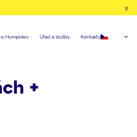
nahoru a dolů pro kontrolu a enter pro přechod na požadovanou strá
Čeština‎
e si Humpolec
Úřad a služby
Kontakty
ch +