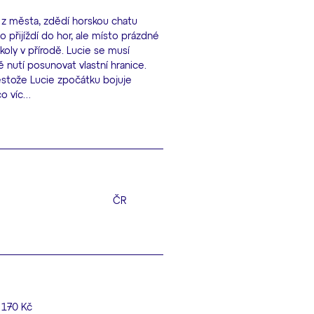
 z města, zdědí horskou chatu
přijíždí do hor, ale místo prázdné
školy v přírodě. Lucie se musí
nutí posunovat vlastní hranice.
estože Lucie zpočátku bojuje
co víc…
ČR
170 Kč