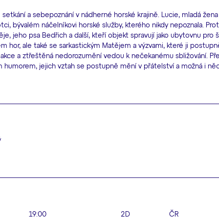
tkání a sebepoznání v nádherné horské krajině. Lucie, mladá žena
, bývalém náčelníkovi horské služby, kterého nikdy nepoznala. Proto 
je, jeho psa Bedřich a další, kteří objekt spravují jako ubytovnu pro 
hor, ale také se sarkastickým Matějem a výzvami, které ji postupně 
 akce a ztřeštěná nedorozumění vedou k nečekanému sbližování. Př
m humorem, jejich vztah se postupně mění v přátelství a možná i ně
ý
19:00
2D
ČR