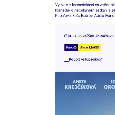
Vyrazte s kamarádkami na večer pl
komedie o nečekaném setkání a sebe
Kubařová, Saša Rašilov, Adéla Gondí
14. 11. 2025
od 19:00
170 
Kino
Akce MěKIS
Koupit vstupenku