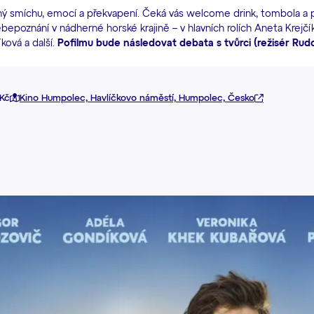
ný smíchu, emocí a překvapení. Čeká vás welcome drink, tombola a
poznání v nádherné horské krajině – v hlavních rolích Aneta Krejčík
ková a další.
Pofilmu bude následovat debata s tvůrci (režisér Rudo
Kč
Kino Humpolec, Havlíčkovo náměstí, Humpolec, Česko