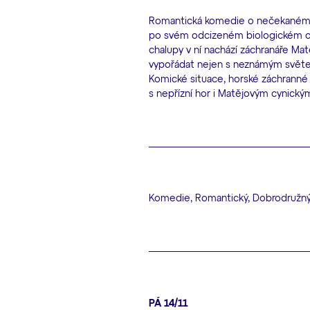
Romantická komedie o nečekaném se
po svém odcizeném biologickém otci
chalupy v ní nachází záchranáře Matě
vypořádat nejen s neznámým světem 
Komické situace, horské záchranné
s nepřízní hor i Matějovým cynický
Komedie, Romantický, Dobrodružn
PÁ 14/11