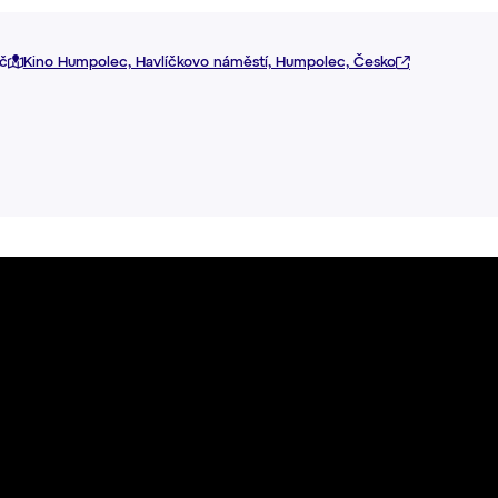
č
Kino Humpolec, Havlíčkovo náměstí, Humpolec, Česko