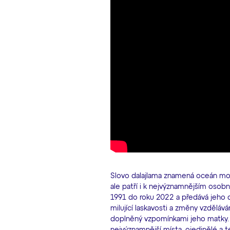
Slovo dalajlama znamená oceán mou
ale patří i k nejvýznamnějším oso
1991 do roku 2022 a předává jeho důle
milující laskavosti a změny vzdělává
doplněný vzpomínkami jeho matky. Ob
nejvýznamnější místa, ojedinělé a t