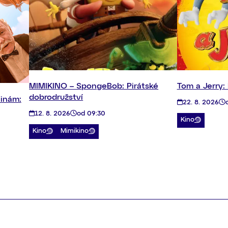
MIMIKINO – SpongeBob: Pirátské
Tom a Jerry:
dobrodružství
ninám:
22. 8. 2026
12. 8. 2026
od 09:30
Kino
Kino
Mimikino