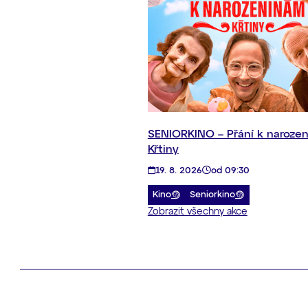
SENIORKINO – Přání k naroze
Křtiny
19. 8. 2026
od 09:30
Kino
Seniorkino
Zobrazit všechny akce