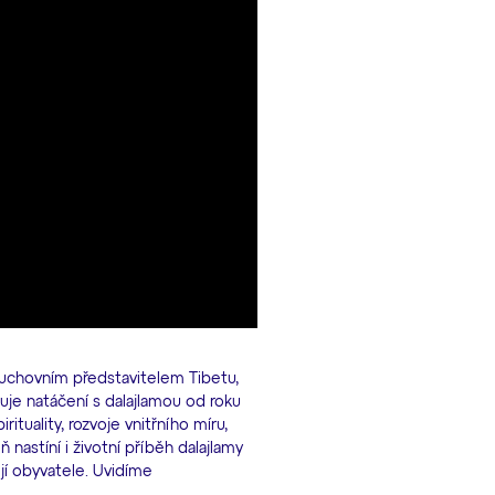
duchovním představitelem Tibetu,
je natáčení s dalajlamou od roku
ituality, rozvoje vnitřního míru,
 nastíní i životní příběh dalajlamy
ejí obyvatele. Uvidíme