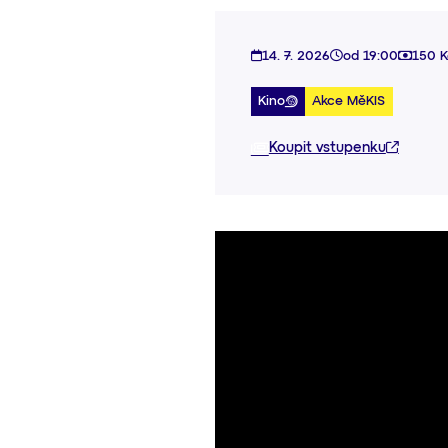
14. 7. 2026
od 19:00
150 K
Kino
Akce MěKIS
Koupit vstupenku