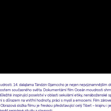
drosti. 14. dalajlama Tändzin Gjamccho je nejen nejvýznamnějším 
bnostem současného světa. Dokumentární film Oceán moudrosti shrnu
žité inspirující poselství v oblasti sekulární etiky, nenáboženské spir
ní s důrazem na vnitřní hodnoty, práci s myslí a emocemi. Film zároveň
razová složka filmu je freskou představující celý Tibet – krajinu i j
éměř neznámé rituály a slavnosti.