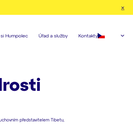
nahoru a dolů pro kontrolu a enter pro přechod na požadovanou strá
Čeština‎
e si Humpolec
Úřad a služby
Kontakty
rosti
duchovním představitelem Tibetu,