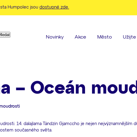
ěsta Humpolec jsou
dostupné zde.
Když jsou k dispozici výsledky z našeptávače, použijte šipky 
Novinky
Akce
Město
Užijt
ma – Oceán moud
 moudrosti
drosti. 14. dalajlama Tändzin Gjamccho je nejen nejvýznamnějším 
bnostem současného světa.