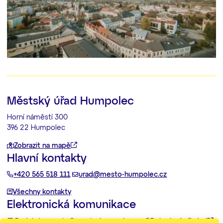
Městský úřad Humpolec
Horní náměstí 300
396 22 Humpolec
Zobrazit na mapě
Hlavní kontakty
+420 565 518 111
urad@mesto-humpolec.cz
Všechny kontakty
Elektronická komunikace
Podatelna:
posta@mesto-humpolec.cz
Datovka:
6gfbdxd