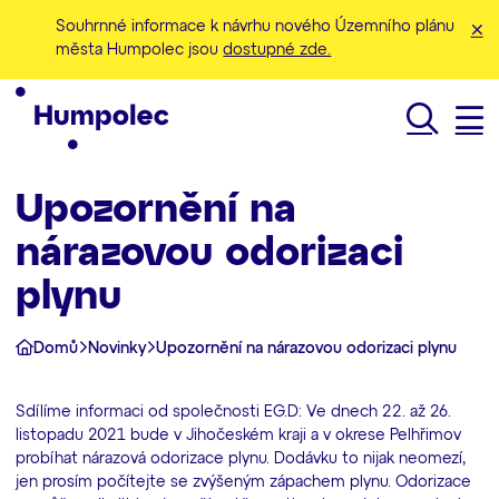
Souhrnné informace k návrhu nového Územního plánu
města Humpolec jsou
dostupné zde.
Hledat
Upozornění na
nárazovou odorizaci
plynu
Domů
Novinky
Upozornění na nárazovou odorizaci plynu
Sdílíme informaci od společnosti EG.D: Ve dnech 22. až 26.
listopadu 2021 bude v Jihočeském kraji a v okrese Pelhřimov
probíhat nárazová odorizace plynu. Dodávku to nijak neomezí,
jen prosím počítejte se zvýšeným zápachem plynu. Odorizace