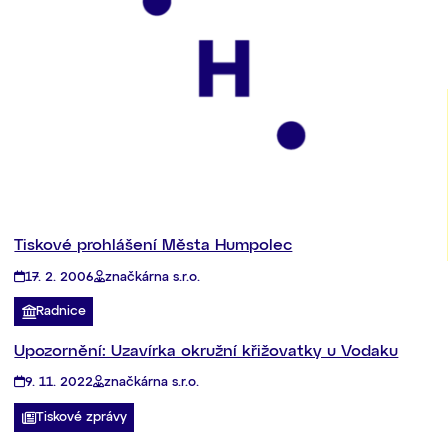
Tiskové prohlášení Města Humpolec
17. 2. 2006
značkárna s.r.o.
Radnice
Upozornění: Uzavírka okružní křižovatky u Vodaku
9. 11. 2022
značkárna s.r.o.
Tiskové zprávy