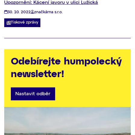
Upozornění: Kácení javoru v ulici Lužická
30. 10. 2022
značkárna s.r.o.
Tiskové zprávy
Odebírejte humpolecký
newsletter!
Nastavit odběr