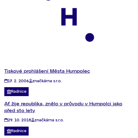
Tiskové prohlášení Města Humpolec
17. 2. 2006
značkárna s.r.o.
Radnice
Ať žije republika, znělo v průvodu v Humpolci jako
před sto lety
29. 10. 2018
značkárna s.r.o.
Radnice