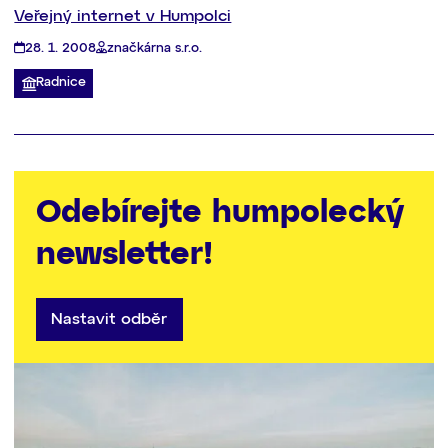
Veřejný internet v Humpolci
28. 1. 2008
značkárna s.r.o.
Radnice
Odebírejte humpolecký
newsletter!
Nastavit odběr