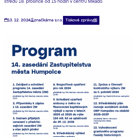
středu 18. prosince od 15 hodin v centru Mikádo.
Tiskové zprávy
13. 12. 2024
značkárna s.r.o.