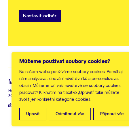
Nastavit odběr
Můžeme používat soubory cookies?
Na našem webu používáme soubory cookies. Pomáhají
nám analyzovat chování návštěvníků a personalizovat
Městský úřad Humpolec
Hlavní ko
obsah. Můžeme při vaší návštěvě se soubory cookies
Horní náměstí 300
+420 565 518
pracovat? Kliknutím na tlačítko „Upravit“ také můžete
396 22 Humpolec
zvolit jen konkrétní kategorie cookies.
Všechny kont
Zobrazit na mapě
Upravit
Odmítnout vše
Přijmout vše