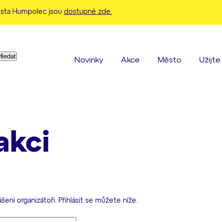
ěsta Humpolec jsou
dostupné zde.
Když jsou k dispozici výsledky z našeptávače, použijte šipky 
Novinky
Akce
Město
Užijt
akci
ní organizátoři. Přihlásit se můžete níže.