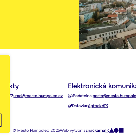
ntakty
Elektronická komuni
 111
urad@mesto-humpolec.cz
Podatelna:
posta@mesto-humpole
akty
Datovka:
6gfbdxd
© Město Humpolec 2026
Web vytvořila
značkárna