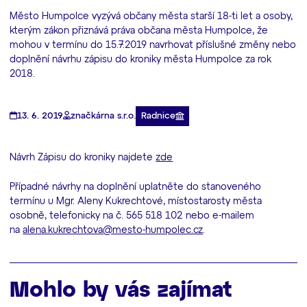
Město Humpolce vyzývá občany města starší 18-ti let a osoby,
kterým zákon přiznává práva občana města Humpolce, že
mohou v termínu do 15.7.2019 navrhovat příslušné změny nebo
doplnění návrhu zápisu do kroniky města Humpolce za rok
2018.
Radnice
13. 6. 2019
značkárna s.r.o.
Návrh Zápisu do kroniky najdete
zde
Případné návrhy na doplnění uplatněte do stanoveného
termínu u Mgr. Aleny Kukrechtové, místostarosty města
osobně, telefonicky na č. 565 518 102 nebo e-mailem
na
alena.kukrechtova@mesto-humpolec.cz
.
Mohlo by vás zajímat