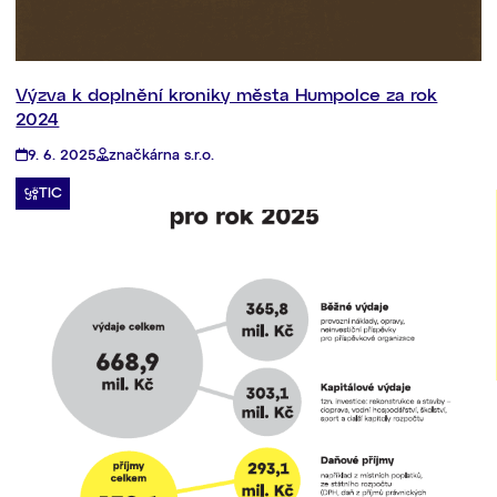
Výzva k doplnění kroniky města Humpolce za rok
2024
9. 6. 2025
značkárna s.r.o.
TIC