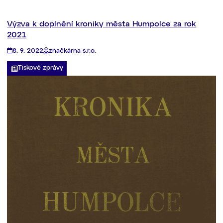
Výzva k doplnění kroniky města Humpolce za rok
2021
8. 9. 2022
značkárna s.r.o.
Tiskové zprávy