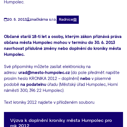
Humpolec.
Radnice
20. 5. 2013
značkárna s.r.o.
Občané starší 18-ti let a osoby, kterým zákon přiznává práva
občana města Humpolec mohou v termínu do 30. 6. 2013
navrhovat příslušné změny nebo doplnění do kroniky města
Humpolec.
Své připomínky můžete zasílat elektronicky na
adresu:
urad@mesto-humpolec.cz
(do pole předmět napište
prosím heslo KRONIKA 2012 – doplnění)
nebo
v písemné
podobě
na podatelnu
úřadu (Městský úřad Humpolec, Horní
náměstí 300, 396 22 Humpolec).
Text kroniky 2012 najdete v přiloženém souboru.
Výzva k doplnění kroniky města Humpolec pro
rok 2012