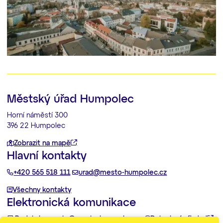
Městský úřad Humpolec
Horní náměstí 300
396 22 Humpolec
Zobrazit na mapě
Hlavní kontakty
+420 565 518 111
urad@mesto-humpolec.cz
Všechny kontakty
Elektronická komunikace
Podatelna:
posta@mesto-humpolec.cz
Datovka:
6gfbdxd