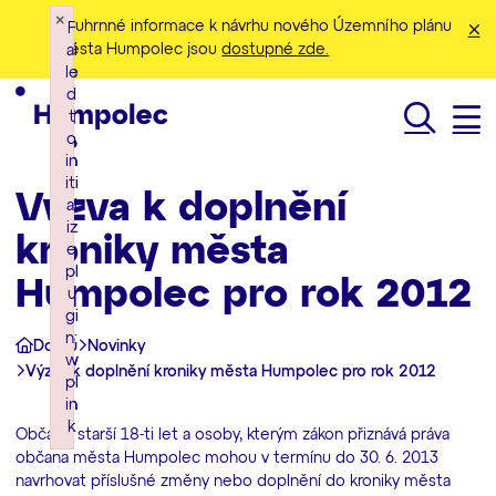
×
×
×
Souhrnné informace k návrhu nového Územního plánu
F
F
F
města Humpolec jsou
dostupné zde.
ai
ai
ai
le
le
le
d
d
d
t
t
t
o
o
o
Hledat
in
in
in
iti
iti
iti
Výzva k doplnění
al
al
al
iz
iz
iz
kroniky města
e
e
e
pl
pl
pl
Humpolec pro rok 2012
u
u
u
gi
gi
gi
n:
n:
n:
Domů
Novinky
w
w
w
Výzva k doplnění kroniky města Humpolec pro rok 2012
pl
pl
pl
in
in
in
k
k
k
Občané starší 18-ti let a osoby, kterým zákon přiznává práva
Failed to initialize plugin: wplink
Failed to initialize plugin: wplink
Failed to initialize plugin: wplink
občana města Humpolec mohou v termínu do 30. 6. 2013
navrhovat příslušné změny nebo doplnění do kroniky města