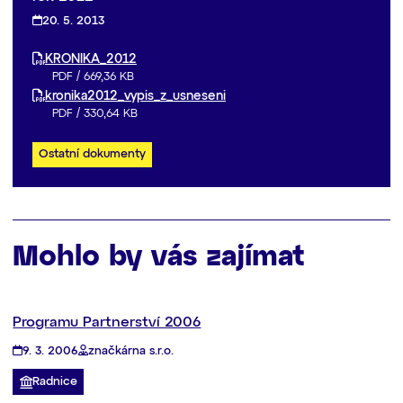
20. 5. 2013
KRONIKA_2012
PDF
/
669,36 KB
kronika2012_vypis_z_usneseni
PDF
/
330,64 KB
Ostatní dokumenty
Mohlo by vás zajímat
Programu Partnerství 2006
9. 3. 2006
značkárna s.r.o.
Radnice