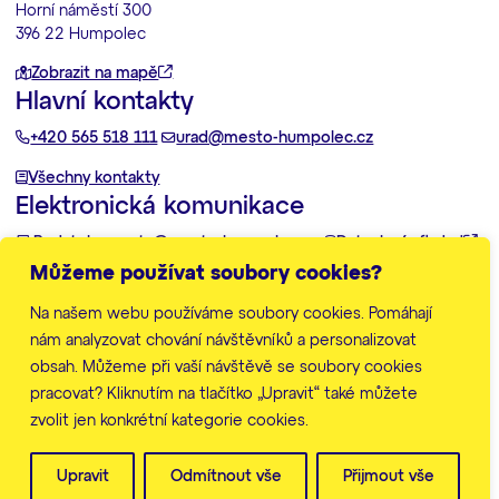
Horní náměstí 300
396 22 Humpolec
Zobrazit na mapě
Hlavní kontakty
+420 565 518 111
urad@mesto-humpolec.cz
Všechny kontakty
Elektronická komunikace
Podatelna:
posta@mesto-humpolec.cz
Datovka:
6gfbdxd
Můžeme používat soubory cookies?
Další informace
Na našem webu používáme soubory cookies. Pomáhají
Zpracování osobních údajů
Prohlášení o přístupnosti
nám analyzovat chování návštěvníků a personalizovat
Mapa stránek
obsah. Můžeme při vaší návštěvě se soubory cookies
Nastavení cookies
pracovat? Kliknutím na tlačítko „Upravit“ také můžete
zvolit jen konkrétní kategorie cookies.
© Město Humpolec 2026
Web vytvořila
značkárna
Upravit
Odmítnout vše
Přijmout vše