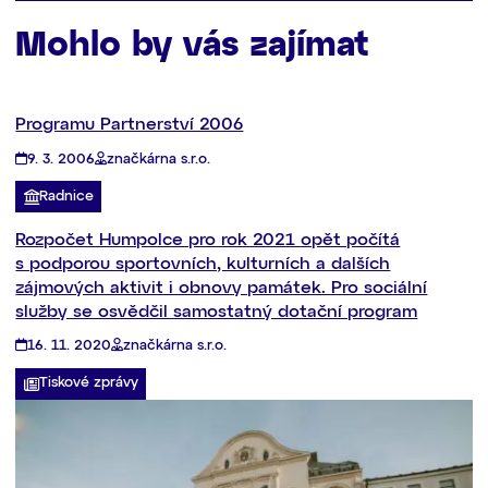
Mohlo by vás zajímat
Programu Partnerství 2006
9. 3. 2006
značkárna s.r.o.
Radnice
Rozpočet Humpolce pro rok 2021 opět počítá
s podporou sportovních, kulturních a dalších
zájmových aktivit i obnovy památek. Pro sociální
služby se osvědčil samostatný dotační program
16. 11. 2020
značkárna s.r.o.
Tiskové zprávy