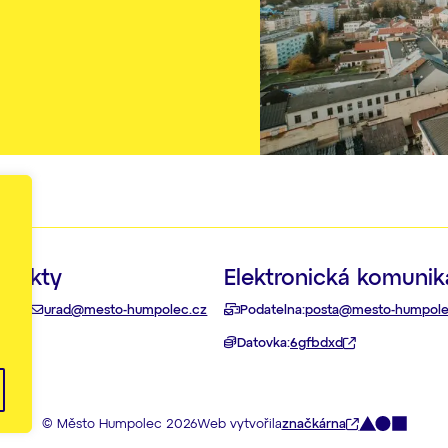
ntakty
Elektronická komuni
 111
urad@mesto-humpolec.cz
Podatelna:
posta@mesto-humpole
akty
Datovka:
6gfbdxd
© Město Humpolec 2026
Web vytvořila
značkárna