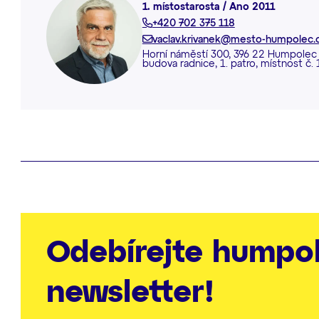
1. místostarosta / Ano 2011
+420 702 375 118
vaclav.krivanek@mesto-humpolec.
Horní náměstí 300, 396 22 Humpolec
budova radnice, 1. patro, místnost č.
Odebírejte humpo
newsletter!