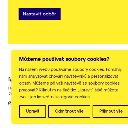
Nastavit odběr
Můžeme používat soubory cookies?
Na našem webu používáme soubory cookies. Pomáhají
nám analyzovat chování návštěvníků a personalizovat
Městský úřad Humpolec
Hlavní ko
obsah. Můžeme při vaší návštěvě se soubory cookies
Horní náměstí 300
+420 565 518
pracovat? Kliknutím na tlačítko „Upravit“ také můžete
396 22 Humpolec
zvolit jen konkrétní kategorie cookies.
Všechny kont
Zobrazit na mapě
Upravit
Odmítnout vše
Přijmout vše