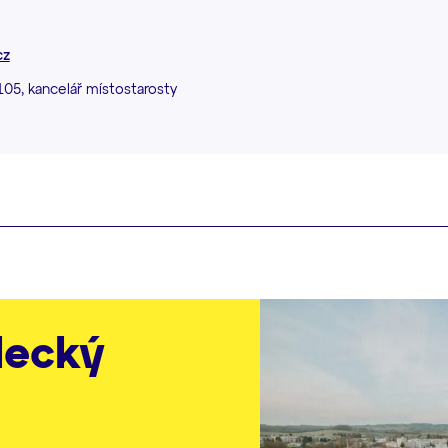
cz
 105, kancelář místostarosty
lecký