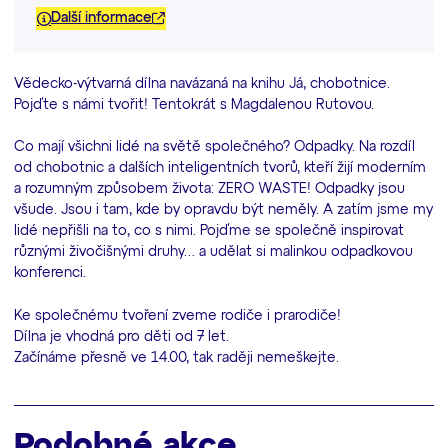
Další informace
Vědecko-výtvarná dílna navázaná na knihu Já, chobotnice.
Pojďte s námi tvořit! Tentokrát s Magdalenou Rutovou.
Co mají všichni lidé na světě společného? Odpadky. Na rozdíl
od chobotnic a dalších inteligentních tvorů, kteří žijí moderním
a rozumným způsobem života: ZERO WASTE! Odpadky jsou
všude. Jsou i tam, kde by opravdu být neměly. A zatím jsme my
lidé nepřišli na to, co s nimi. Pojďme se společně inspirovat
různými živočišnými druhy… a udělat si malinkou odpadkovou
konferenci.
Ke společnému tvoření zveme rodiče i prarodiče!
Dílna je vhodná pro děti od 7 let.
Začínáme přesně ve 14.00, tak raději nemeškejte.
Podobné akce