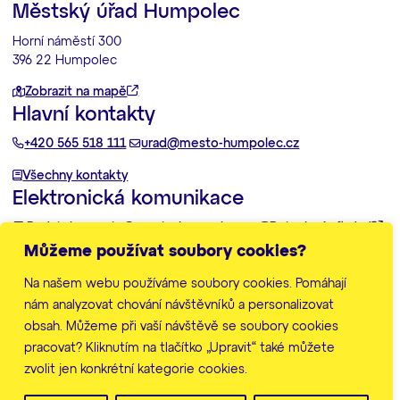
Městský úřad Humpolec
Horní náměstí 300
396 22 Humpolec
Zobrazit na mapě
Hlavní kontakty
+420 565 518 111
urad@mesto-humpolec.cz
Všechny kontakty
Elektronická komunikace
Podatelna:
posta@mesto-humpolec.cz
Datovka:
6gfbdxd
Můžeme používat soubory cookies?
Další informace
Na našem webu používáme soubory cookies. Pomáhají
Zpracování osobních údajů
Prohlášení o přístupnosti
nám analyzovat chování návštěvníků a personalizovat
Mapa stránek
obsah. Můžeme při vaší návštěvě se soubory cookies
Nastavení cookies
pracovat? Kliknutím na tlačítko „Upravit“ také můžete
zvolit jen konkrétní kategorie cookies.
© Město Humpolec 2026