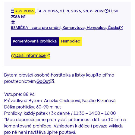
7. 8. 2026
,
14. 8. 2026
,
21. 8. 2026
,
28. 8. 2026
11:30
88 Kč
8SMIČKA - zóna pro umění, Kamarytova, Humpolec, Česko
Komentovaná prohlídka
Humpolec
Další informace
Bytem provádí osobně hostitelka a lístky koupíte přímo
prostřednictvím
GoOut
.
Vstupné: 88 Kč
Průvodkyně Bytem: Anežka Chalupová, Natálie Brzoňová
Délka prohlídky: 60–90 minut
Prohlídky: každý pátek / 3x denně / 11:30 – 14:00 – 16:00
*Moc doporučujeme promyslet přítomnost dětí do 10 let na
komentované prohlídce. Vzhledem k délce i povaze výkladu
pro ně není návštěva úplně poutavá.