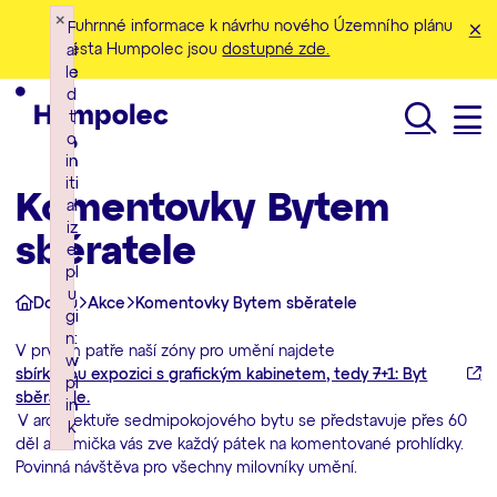
×
×
×
Souhrnné informace k návrhu nového Územního plánu
F
F
F
města Humpolec jsou
dostupné zde.
ai
ai
ai
le
le
le
d
d
d
t
t
t
o
o
o
Hledat
in
in
in
iti
iti
iti
Komentovky Bytem
al
al
al
iz
iz
iz
sběratele
e
e
e
pl
pl
pl
u
u
u
Domů
Akce
Komentovky Bytem sběratele
gi
gi
gi
n:
n:
n:
V prvním patře naší zóny pro umění najdete
w
w
w
sbírkovou expozici s grafickým kabinetem, tedy 7+1: Byt
pl
pl
pl
sběratele.
in
in
in
V architektuře sedmipokojového bytu se představuje přes 60
k
k
k
děl a 8smička vás zve každý pátek na komentované prohlídky.
Failed to initialize plugin: wplink
Failed to initialize plugin: wplink
Failed to initialize plugin: wplink
Povinná návštěva pro všechny milovníky umění.