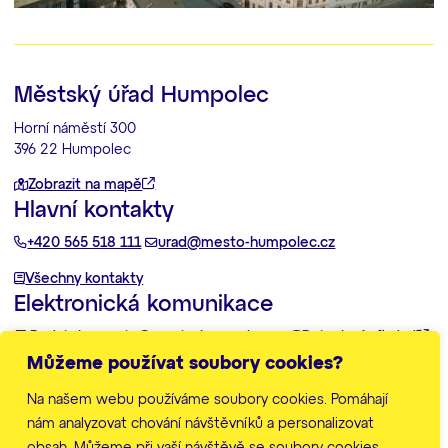
Městský úřad Humpolec
Horní náměstí 300
396 22 Humpolec
Zobrazit na mapě
Hlavní kontakty
+420 565 518 111
urad@mesto-humpolec.cz
Všechny kontakty
Elektronická komunikace
Podatelna:
posta@mesto-humpolec.cz
Datovka:
6gfbdxd
Můžeme používat soubory cookies?
Další informace
Na našem webu používáme soubory cookies. Pomáhají
Zpracování osobních údajů
Prohlášení o přístupnosti
nám analyzovat chování návštěvníků a personalizovat
Mapa stránek