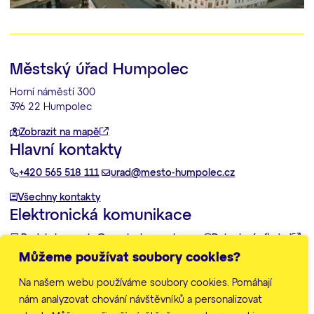
Městský úřad Humpolec
Horní náměstí 300
396 22 Humpolec
Zobrazit na mapě
Hlavní kontakty
+420 565 518 111
urad@mesto-humpolec.cz
Všechny kontakty
Elektronická komunikace
Podatelna:
posta@mesto-humpolec.cz
Datovka:
6gfbdxd
Můžeme používat soubory cookies?
Další informace
Na našem webu používáme soubory cookies. Pomáhají
Zpracování osobních údajů
Prohlášení o přístupnosti
nám analyzovat chování návštěvníků a personalizovat
Mapa stránek