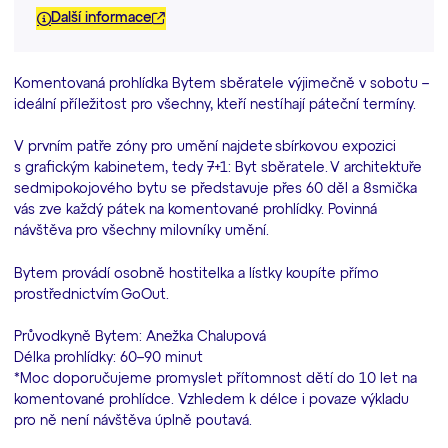
Další informace
Komentovaná prohlídka Bytem sběratele výjimečně v sobotu –
ideální příležitost pro všechny, kteří nestíhají páteční termíny.
V prvním patře zóny pro umění najdete sbírkovou expozici
s grafickým kabinetem, tedy 7+1: Byt sběratele. V architektuře
sedmipokojového bytu se představuje přes 60 děl a 8smička
vás zve každý pátek na komentované prohlídky. Povinná
návštěva pro všechny milovníky umění.
Bytem provádí osobně hostitelka a lístky koupíte přímo
prostřednictvím GoOut.
Průvodkyně Bytem: Anežka Chalupová
Délka prohlídky: 60–90 minut
*Moc doporučujeme promyslet přítomnost dětí do 10 let na
komentované prohlídce. Vzhledem k délce i povaze výkladu
pro ně není návštěva úplně poutavá.