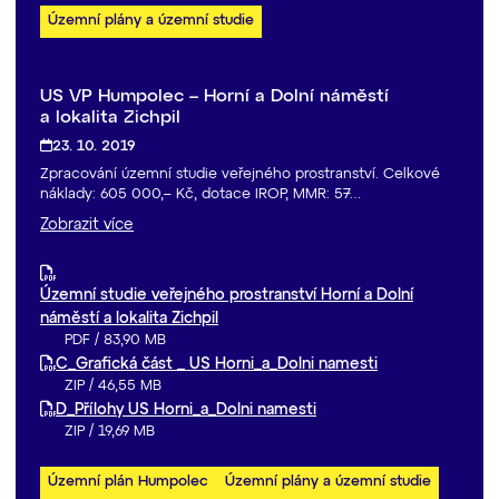
Územní plány a územní studie
US VP Humpolec – Horní a Dolní náměstí
a lokalita Zichpil
23. 10. 2019
Zpracování územní studie veřejného prostranství. Celkové
náklady: 605 000,– Kč, dotace IROP, MMR: 57…
Zobrazit více
Územní studie veřejného prostranství Horní a Dolní
náměstí a lokalita Zichpil
PDF
/
83,90 MB
C_Grafická část _ US Horni_a_Dolni namesti
ZIP
/
46,55 MB
D_Přílohy US Horni_a_Dolni namesti
ZIP
/
19,69 MB
Územní plán Humpolec
Územní plány a územní studie