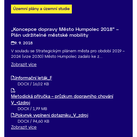
Územní plány a územní studie
„Koncepce dopravy Město Humpolec 2018“ –
Plán udržitelné městské mobility
9. 9. 2018
V souladu se Strategickým plánem města pro období 2019 –
2024 (vize 2030) Město Humpolec zadalo ke z…
Zobrazit více
Informační leták_F
DOCX
/
16,02 KB
Metodická příručka – průzkum dopravního chování
V_+1zdroj
DOCX
/
1,77 MB
Pokynyk vyplneni dotazniku_V_zdroj
DOCX
/
74,60 KB
Zobrazit více