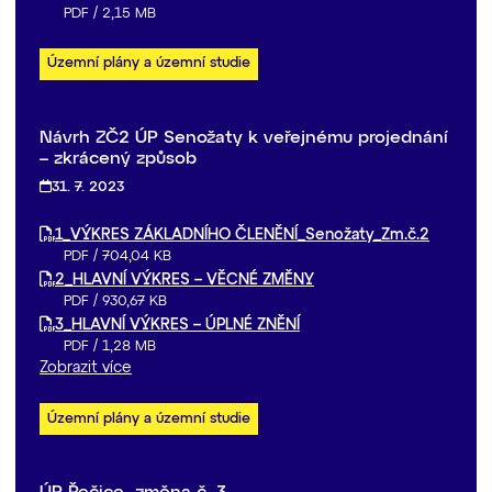
PDF
/
2,15 MB
Územní plány a územní studie
Návrh ZČ2 ÚP Senožaty k veřejnému projednání
– zkrácený způsob
31. 7. 2023
1_VÝKRES ZÁKLADNÍHO ČLENĚNÍ_Senožaty_Zm.č.2
PDF
/
704,04 KB
2_HLAVNÍ VÝKRES – VĚCNÉ ZMĚNY
PDF
/
930,67 KB
3_HLAVNÍ VÝKRES – ÚPLNÉ ZNĚNÍ
PDF
/
1,28 MB
Zobrazit více
Územní plány a územní studie