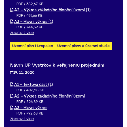
PDF
/
382,67 KB
A2 – Výkres základního členění území (1)
PDF
/
499,66 KB
A3 – Hlavní výkres (1)
PDF
/
744,59 KB
Zobrazit více
Územní plán Humpolec
Územní plány a územní studie
Návrh ÚP Vystrkov k veřejnému projednání
19. 11. 2020
A1 – Textová část (1)
PDF
/
406,28 KB
A2 – Výkres základního členění území
PDF
/
526,89 KB
A3 – Hlavní výkres
PDF
/
792,68 KB
Zobrazit více