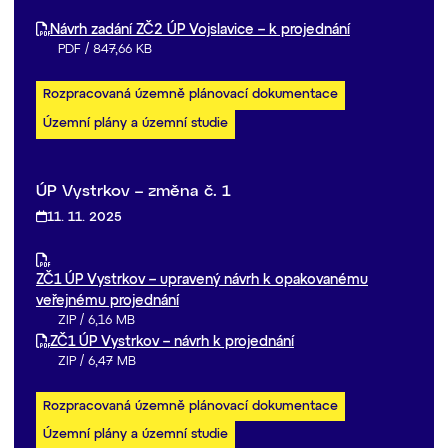
Návrh zadání ZČ2 ÚP Vojslavice – k projednání
PDF
/
847,66 KB
Rozpracovaná územně plánovací dokumentace
Územní plány a územní studie
ÚP Vystrkov – změna č. 1
11. 11. 2025
ZČ1 ÚP Vystrkov – upravený návrh k opakovanému
veřejnému projednání
ZIP
/
6,16 MB
ZČ1 ÚP Vystrkov – návrh k projednání
ZIP
/
6,47 MB
Rozpracovaná územně plánovací dokumentace
Územní plány a územní studie