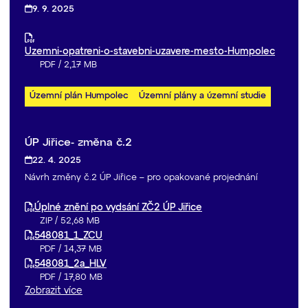
9. 9. 2025
Uzemni-opatreni-o-stavebni-uzavere-mesto-Humpolec
PDF
/
2,17 MB
Územní plán Humpolec
Územní plány a územní studie
ÚP Jiřice- změna č.2
22. 4. 2025
Návrh změny č.2 ÚP Jiřice – pro opakované projednání
Úplné znění po vydsání ZČ2 ÚP Jiřice
ZIP
/
52,68 MB
548081_1_ZCU
PDF
/
14,37 MB
548081_2a_HLV
PDF
/
17,80 MB
Zobrazit více