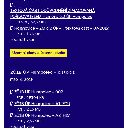
TEXTOVÁ ČÁST ODŮVODNĚNÍ ZPRACOVANÁ
POŘIZOVATELEM – změna č.2 ÚP Humpolec
DOCX
/
32,32 KB
Hojanovice – ZM č.2 ÚP – I. textová část – 07-2019
PDF
/
1,23 MB
Zobrazit více
Územní plány a územní studie
ZČ1B ÚP Humpolec – čistopis
30. 4. 2019
ZČ1B ÚP Humpolec – 00P
PDF
/
273,04 KB
ZČ1B ÚP Humpolec – A1_ZCU
PDF
/
2,15 MB
ZČ1B ÚP Humpolec – A2_HLV
PDF
/
2,63 MB
Zobrazit více