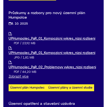
Průzkumy a rozbory pro nový územní plán
Humpolce
8. 10. 2025
UPHumpolec_PaR_01_Kompozicni vykres_nizsi rozliseni
PDF
/
23,92 MB
UPHumpolec_PaR_01_Kompozicni vykres_nizsi rozliseni
JPG
/
1,81 MB
UPHumpolec_PaR_02_Problemovy vykres_nizsi rozliseni
PDF
/
44,20 MB
Zobrazit více
Územní plán Humpolec
Územní plány a územní studie
Územní opatření a stavební uzávěra