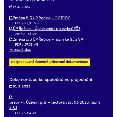
ÚP Řečice- změna č. 3
19. 4. 2023
Změna č. 3 ÚP Řečice – ČISTOPIS
PDF
/
27,81 MB
ÚP Řečice – Úplné znění po vydání ZČ3
ZIP
/
21,61 MB
Změna č. 3 ÚP Řečice – návrh ke SJ a VP
PDF
/
27,31 MB
Zobrazit více
Rozpracovaná územně plánovací dokumentace
Dokumentace ke společnému projednání
30. 3. 2023
Ježov – I. Územní plán – textová část 03-2023_návrh
k SJ
PDF
/
2,54 MB