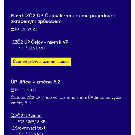
Návrh ZČ2 ÚP Čejov k veřejnému projednání –
zkráceným způsobem
10. 12. 2021
ZČ2 ÚP Čejov – návrh k VP
PDF
/
11,21 MB
Územní plány a územní studie
ÚP Jiřice – změna č.2
15. 11. 2021
Čistopis ZČ2 ÚP Jiřice vč. Úplného znění ÚP Jiřice po vydání
změny č. 2
ZČ2 ÚP Jiřice
PDF
/
367,18 KB
Srovnavaci text
PDF
/
1,05 MB