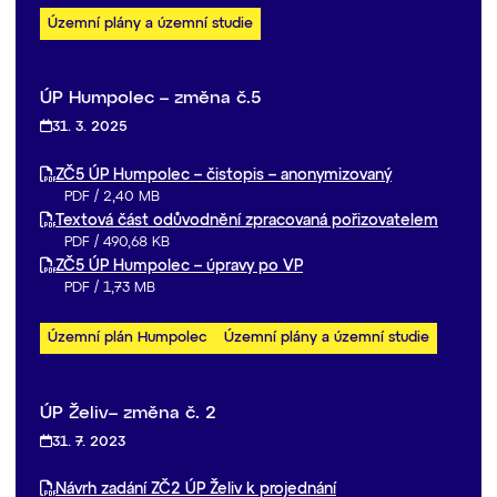
Územní plány a územní studie
ÚP Humpolec – změna č.5
31. 3. 2025
ZČ5 ÚP Humpolec – čistopis – anonymizovaný
PDF
/
2,40 MB
Textová část odůvodnění zpracovaná pořizovatelem
PDF
/
490,68 KB
ZČ5 ÚP Humpolec – úpravy po VP
PDF
/
1,73 MB
Územní plán Humpolec
Územní plány a územní studie
ÚP Želiv– změna č. 2
31. 7. 2023
Návrh zadání ZČ2 ÚP Želiv k projednání