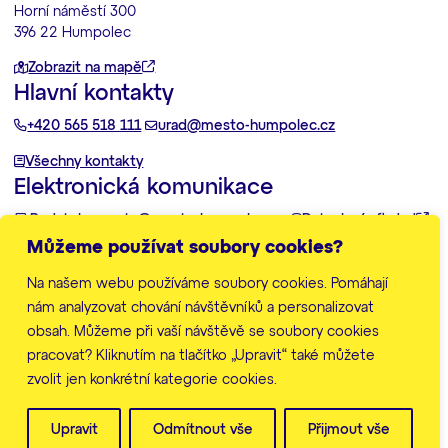
Horní náměstí 300
396 22 Humpolec
Zobrazit na mapě
Hlavní kontakty
+420 565 518 111
urad@mesto-humpolec.cz
Všechny kontakty
Elektronická komunikace
Podatelna:
posta@mesto-humpolec.cz
Datovka:
6gfbdxd
Můžeme používat soubory cookies?
Další informace
Na našem webu používáme soubory cookies. Pomáhají
Zpracování osobních údajů
Prohlášení o přístupnosti
nám analyzovat chování návštěvníků a personalizovat
Mapa stránek
obsah. Můžeme při vaší návštěvě se soubory cookies
Nastavení cookies
pracovat? Kliknutím na tlačítko „Upravit“ také můžete
zvolit jen konkrétní kategorie cookies.
© Město Humpolec 2026
Web vytvořila
značkárna
Upravit
Odmítnout vše
Přijmout vše