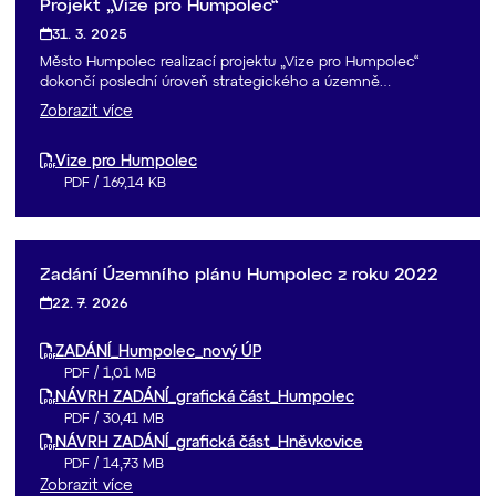
Projekt „Vize pro Humpolec“
31. 3. 2025
Město Humpolec realizací projektu „Vize pro Humpolec“
dokončí poslední úroveň strategického a územně…
Zobrazit více
Vize pro Humpolec
PDF
/
169,14 KB
Zadání Územního plánu Humpolec z roku 2022
22. 7. 2026
ZADÁNÍ_Humpolec_nový ÚP
PDF
/
1,01 MB
NÁVRH ZADÁNÍ_grafická část_Humpolec
PDF
/
30,41 MB
NÁVRH ZADÁNÍ_grafická část_Hněvkovice
PDF
/
14,73 MB
Zobrazit více