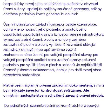
hospodářský rozvoj a pro soudržnost společenství obyvatel
území a který uspokojuje potřeby současné generace, aniž by
ohrožoval podmínky života generací budoucích.
Územní plán stanoví základní koncepci rozvoje území obce,
ochrany jeho hodnot, jeho plošného a prostorového
uspořádání, uspořádání krajiny a koncepci veřejné infrastruktury;
vymezí zastavěné území, plochy a koridory, zejména
zastavitelné plochy a plochy vymezené ke změně stávající
zástavby, k obnově nebo opětovnému využití
znehodnoceného území, pro veřejně prospěšné stavby, pro
veřejně prospěšná opatření a pro územní rezervy a stanoví
podmínky pro využití těchto ploch a koridorů. Je nejdůležitější
územně plánovací dokumentací, která je pro další rozvoj obce
nezbytným materiálem.
Platný územní plán je prvním základním dokumentem, s nímž
by měl každý investor konfrontovat svůj záměr. Jde
o místním zastupitelstvem schválený závazný právní předpis.
Do jednotlivých územních plánů je, kromě těchto webových