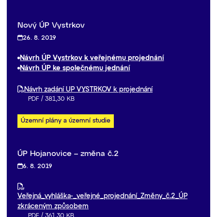
Nový ÚP Vystrkov
26. 8. 2019
Návrh ÚP Vystrkov k veřejnému projednání
Návrh ÚP ke společnému jednání
Návrh zadání UP VYSTRKOV k projednání
PDF
/
381,30 KB
Územní plány a územní studie
ÚP Hojanovice – změna č.2
6. 8. 2019
Veřejná_vyhláška-_veřejné_projednání_Změny_č.2_ÚP
zkráceným způsobem
PDF
/
361,30 KB