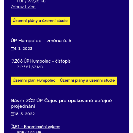
PDF
/
972,65 KB
Zobrazit více
Územní plány a územní studie
ÚP Humpolec – změna č. 6
4. 1. 2023
ZČ6 ÚP Humpolec – čistopis
ZIP
/
51,57 MB
Územní plán Humpolec
Územní plány a územní studie
Návrh ZČ2 ÚP Čejov pro opakované veřejné
projednání
18. 5. 2022
B1 – Koordinační výkres
PDF
/
1,99 MB