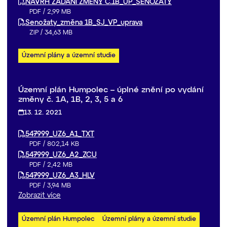
NÁVRH ZADÁNÍ ZMĚNY Č.1B_ÚP_SENOŽATY
PDF
/
2,99 MB
Senožaty_změna 1B_SJ_VP_uprava
ZIP
/
34,63 MB
Územní plány a územní studie
Územní plán Humpolec – úplné znění po vydání
změny č. 1A, 1B, 2, 3, 5 a 6
13. 12. 2021
547999_UZ6_A1_TXT
PDF
/
802,14 KB
547999_UZ6_A2_ZCU
PDF
/
2,42 MB
547999_UZ6_A3_HLV
PDF
/
3,94 MB
Zobrazit více
Územní plán Humpolec
Územní plány a územní studie