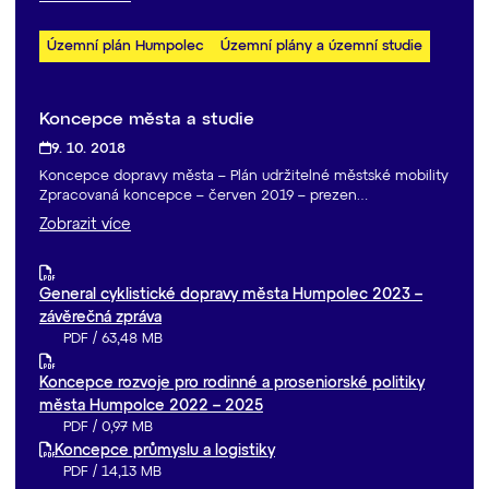
Územní plán Humpolec
Územní plány a územní studie
Koncepce města a studie
9. 10. 2018
Koncepce dopravy města – Plán udržitelné městské mobility
Zpracovaná koncepce – červen 2019 – prezen…
Zobrazit více
General cyklistické dopravy města Humpolec 2023 –
závěrečná zpráva
PDF
/
63,48 MB
Koncepce rozvoje pro rodinné a proseniorské politiky
města Humpolce 2022 – 2025
PDF
/
0,97 MB
Koncepce průmyslu a logistiky
PDF
/
14,13 MB