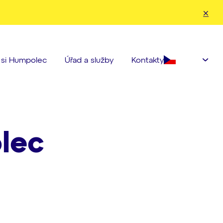
nahoru a dolů pro kontrolu a enter pro přechod na požadovanou strá
Čeština‎
e si Humpolec
Úřad a služby
Kontakty
lec