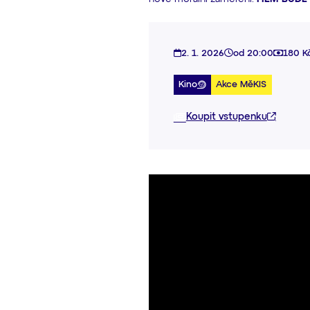
2. 1. 2026
od 20:00
180 K
Kino
Akce MěKIS
Koupit vstupenku