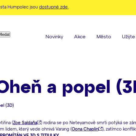
ěsta Humpolec jsou
dostupné zde.
Když jsou k dispozici výsledky z našeptávače, použijte šipky 
Novinky
Akce
Město
Užijt
 Oheň a popel (3
el (3D)
tiřina (
Zoe Saldaña
) rodina se po Neteyamově smrti potýká se zár
m lidem, který vede ohnivá Varang (
Oona Chaplin
), zatímco konfli
 PROMÍTÁN VE 3D S TITIULKY