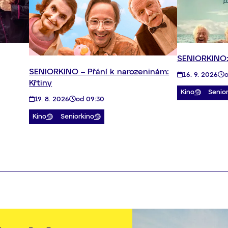
SENIORKINO:
SENIORKINO – Přání k narozeninám:
16. 9. 2026
o
Křtiny
Kino
Senio
19. 8. 2026
od 09:30
Kino
Seniorkino