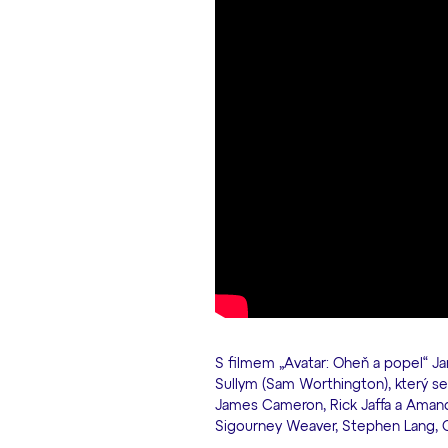
S filmem „Avatar: Oheň a popel“ J
Sullym (Sam Worthington), který se s
James Cameron, Rick Jaffa a Amanda
Sigourney Weaver, Stephen Lang, Oona