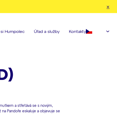
nahoru a dolů pro kontrolu a enter pro přechod na požadovanou strá
Čeština‎
e si Humpolec
Úřad a služby
Kontakty
D)
mutkem a střetává se s novým,
kt na Pandoře eskaluje a objevuje se