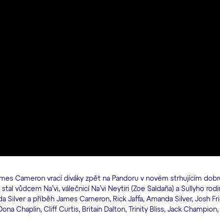
ames Cameron vrací diváky zpět na Pandoru v novém strhujícím dob
tal vůdcem Na’vi, válečnicí Na’vi Neytiri (Zoe Saldaña) a Sullyho rodi
 Silver a příběh James Cameron, Rick Jaffa, Amanda Silver, Josh Fri
 Chaplin, Cliff Curtis, Britain Dalton, Trinity Bliss, Jack Champion,