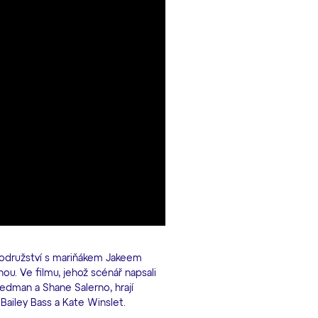
rodružství s mariňákem Jakeem
nou. Ve filmu, jehož scénář napsali
edman a Shane Salerno, hrají
 Bailey Bass a Kate Winslet.